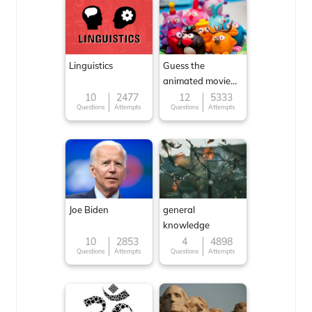
Linguistics
Guess the
animated movie
character
10
2477
12
5333
Questions
Attempts
Questions
Attempts
Joe Biden
general
knowledge
10
2853
4
4898
Questions
Attempts
Questions
Attempts