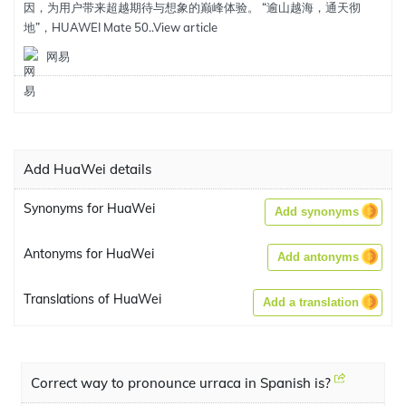
因，为用户带来超越期待与想象的巅峰体验。 “逾山越海，通天彻
地”，HUAWEI Mate 50..
View article
网易
Add HuaWei details
Synonyms for HuaWei
Add synonyms
Antonyms for HuaWei
Add antonyms
Translations of HuaWei
Add a translation
Correct way to pronounce urraca in Spanish is?