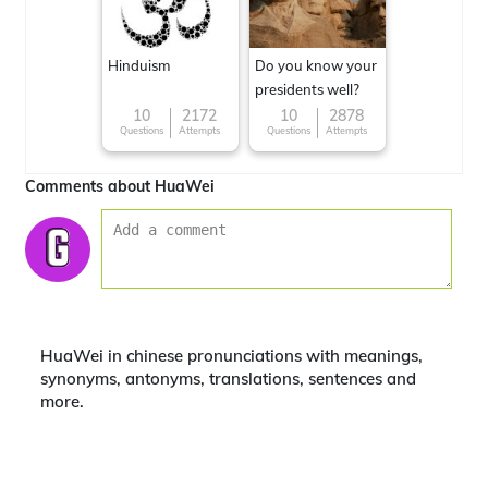
Hinduism
Do you know your
presidents well?
10
2172
10
2878
Questions
Attempts
Questions
Attempts
Comments about HuaWei
HuaWei in chinese pronunciations with meanings,
synonyms, antonyms, translations, sentences and
more.