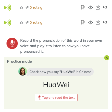
rating
0
rating
0
Record the pronunciation of this word in your own
voice and play it to listen to how you have
pronounced it.
Practice mode
Check how you say
HuaWei
in
Chinese
HuaWei
Tap and read the text