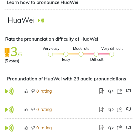
Learn how to pronounce HuaWei
HuaWei
Rate the pronunciation difficulty of HuaWei
3
Very easy
Moderate
Very difficult
/5
Easy
Difficult
(
5
votes)
Pronunciation of HuaWei with 23 audio pronunciations
rating
0
rating
0
rating
0