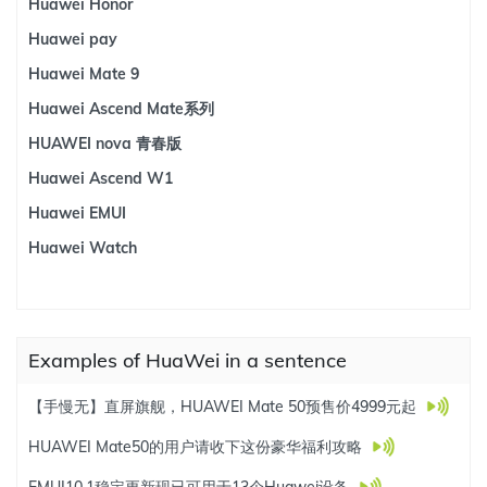
Huawei Honor
Huawei pay
Huawei Mate 9
Huawei Ascend Mate系列
HUAWEI nova 青春版
Huawei Ascend W1
Huawei EMUI
Huawei Watch
Examples of HuaWei in a sentence
【手慢无】直屏旗舰，HUAWEI Mate 50预售价4999元起
HUAWEI Mate50的用户请收下这份豪华福利攻略