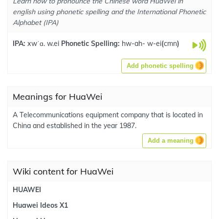
Learn how to pronounce the Chinese word HuaWei in
english using phonetic spelling and the International Phonetic
Alphabet (IPA)
IPA:
xwˈɑ. w.ei
Phonetic Spelling:
hw-ah- w-ei
(
cmn
)
Add phonetic spelling
Meanings for HuaWei
A Telecommunications equipment company that is located in
China and established in the year 1987.
Add a meaning
Wiki content for HuaWei
HUAWEI
Huawei Ideos X1