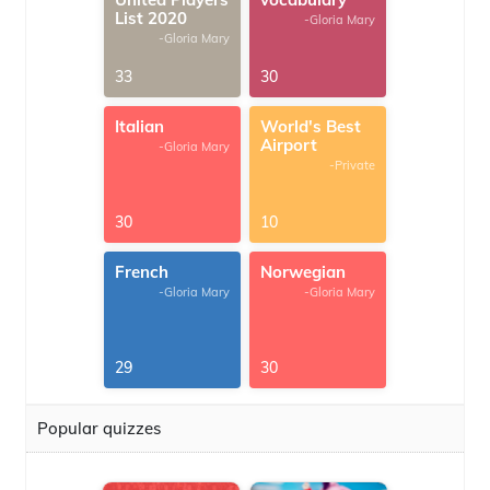
List 2020
-Gloria Mary
-Gloria Mary
33
30
Italian
World's Best
Airport
-Gloria Mary
-Private
30
10
French
Norwegian
-Gloria Mary
-Gloria Mary
29
30
Popular quizzes