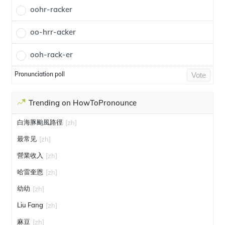
oohr-racker
oo-hrr-acker
ooh-rack-er
Pronunciation poll
Vote
Trending on HowToPronounce
白海豚颱風路徑
[zh]
最常见
[zh]
營業收入
[zh]
哈雷奎恩
[zh]
幼幼
[zh]
Liu Fang
[zh]
麻豆
[zh]