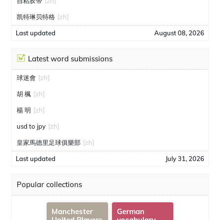
自粘胶带
[zh]
凯特琳贝特格
[zh]
Last updated
August 08, 2026
Latest word submissions
球迷會
[zh]
胡 楓
[zh]
楊 明
[zh]
usd to jpy
[zh]
皇家馬德里足球俱樂部
[zh]
Last updated
July 31, 2026
Popular collections
Manchester
German
United Players
vocabulary