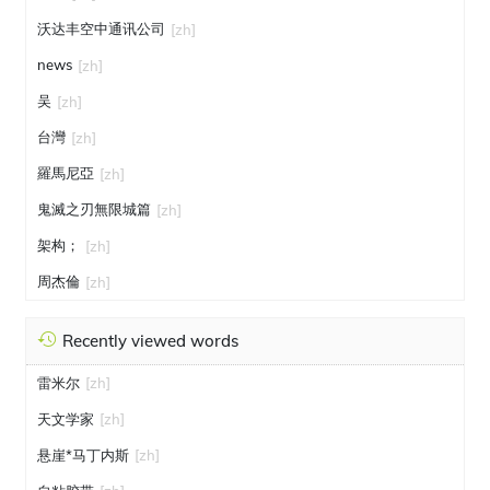
沃达丰空中通讯公司
[zh]
news
[zh]
吴
[zh]
台灣
[zh]
羅馬尼亞
[zh]
鬼滅之刃無限城篇
[zh]
架构；
[zh]
周杰倫
[zh]
Recently viewed words
雷米尔
[zh]
天文学家
[zh]
悬崖*马丁内斯
[zh]