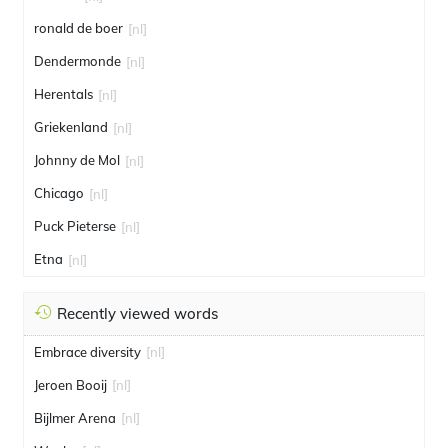
ronald de boer
[nl]
Dendermonde
[nl]
Herentals
[nl]
Griekenland
[nl]
Johnny de Mol
[nl]
Chicago
[nl]
Puck Pieterse
[nl]
Etna
[nl]
Recently viewed words
Embrace diversity
[nl]
Jeroen Booij
[nl]
Bijlmer Arena
[nl]