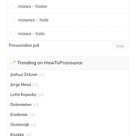
maws - holee
mawws - hole
maws - hole
Pronunciation poll
Vote
Trending on HowToPronounce
Joshua Zirkzee
[nl]
Jorge Messi
[nl]
Lotte Kopecky
[nl]
Dolomieten
[nl]
Eredivisie
[nl]
Oostenrijk
[nl]
Knokke
[nl]