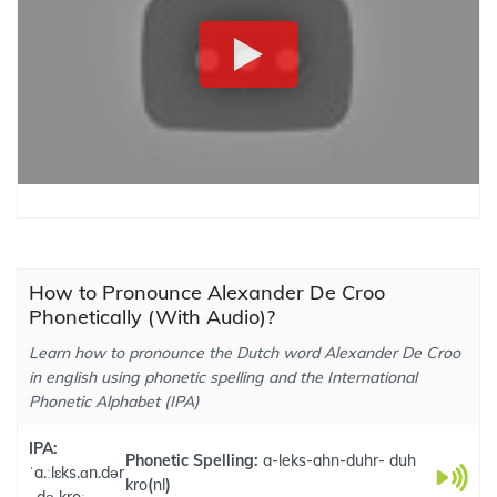
How to Pronounce Alexander De Croo
Phonetically (With Audio)?
Learn how to pronounce the Dutch word Alexander De Croo
in english using phonetic spelling and the International
Phonetic Alphabet (IPA)
IPA:
Phonetic Spelling:
a-leks-ahn-duhr- duh
ˈa.ːlɛks.ɑn.dər
kro
(
nl
)