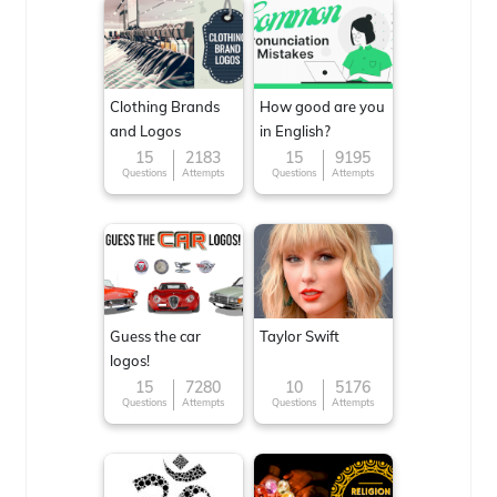
Clothing Brands
How good are you
and Logos
in English?
15
2183
15
9195
Questions
Attempts
Questions
Attempts
Guess the car
Taylor Swift
logos!
15
7280
10
5176
Questions
Attempts
Questions
Attempts