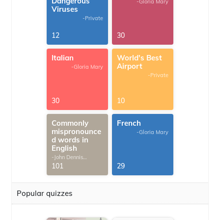
Dangerous
-Gloria Mary
Viruses
-Private
12
30
Italian
World's Best
Airport
-Gloria Mary
-Private
30
10
Commonly
French
mispronounce
-Gloria Mary
d words in
English
-John Dennis
G.Thomas
101
29
Popular quizzes