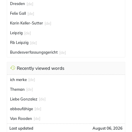
Dresden
[de]
Felix Gall
[de]
Karin Keller-Sutter
[de]
Leipzig
[de]
Rb Leipzig
[de]
Bundesverfassungsgericht
[de]
Recently viewed words
ich merke
[de]
Theman
[de]
Liebe Gonzalez
[de]
abbaufähige
[de]
Van Rooden
[de]
Last updated
August 06, 2026