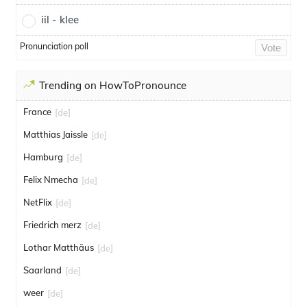
iil - klee
Pronunciation poll
Vote
Trending on HowToPronounce
France
[de]
Matthias Jaissle
[de]
Hamburg
[de]
Felix Nmecha
[de]
NetFlix
[de]
Friedrich merz
[de]
Lothar Matthäus
[de]
Saarland
[de]
weer
[de]