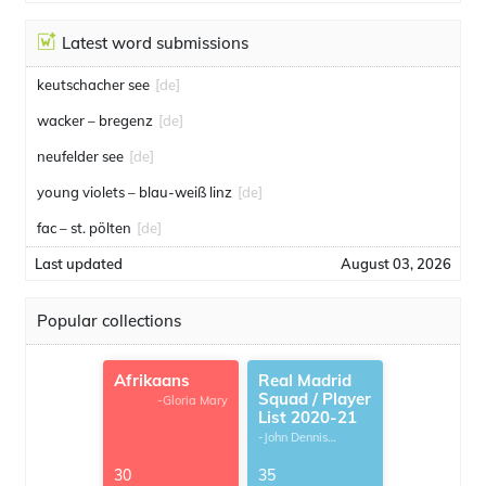
Latest word submissions
keutschacher see
[de]
wacker – bregenz
[de]
neufelder see
[de]
young violets – blau-weiß linz
[de]
fac – st. pölten
[de]
Last updated
August 03, 2026
Popular collections
Afrikaans
Real Madrid
Squad / Player
-Gloria Mary
List 2020-21
-John Dennis
G.Thomas
30
35