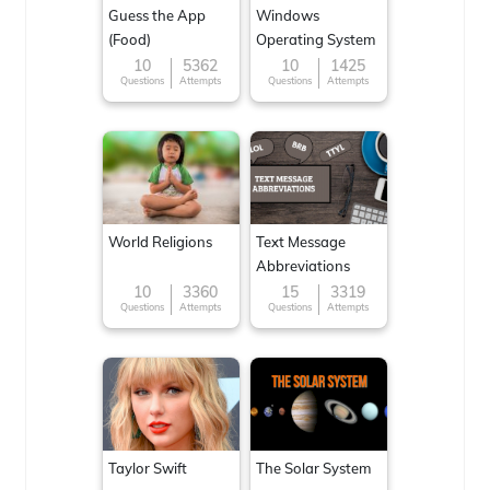
Guess the App
Windows
(Food)
Operating System
10
5362
10
1425
Questions
Attempts
Questions
Attempts
World Religions
Text Message
Abbreviations
10
3360
15
3319
Questions
Attempts
Questions
Attempts
Taylor Swift
The Solar System