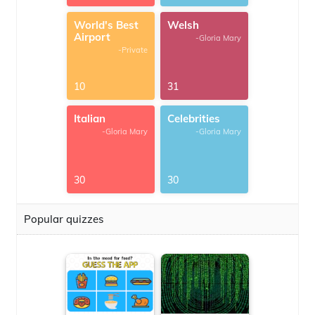
World's Best
Welsh
Airport
-Gloria Mary
-Private
10
31
Italian
Celebrities
-Gloria Mary
-Gloria Mary
30
30
Popular quizzes