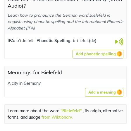
Audio)?
Learn how to pronounce the German word Bielefeld in
english using phonetic spelling and the International Phonetic
Alphabet (IPA)
IPA:
bˈiː.leːfɛlt
Phonetic Spelling:
b-i-lefelt
(
de
)
Add phonetic spelling
Meanings for Bielefeld
A city in Germany
Add a meaning
Learn more about the word
"Bielefeld"
, its origin, alternative
forms, and usage
from Wiktionary.