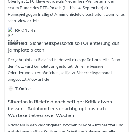
Oberligist 1. FC Kleve würde als Niederrhein-Vertreter in der
ersten Runde des DFB-Pokals (11. bis 14. September) ein
Heimspiel gegen Erstligist Arminia Bielefeld bestreiten, wenn er es
scha..
View article
RP ONLINE
Bielefeld: Sicherheitspersonal soll Orientierung auf
Jahnplatz bieten
Der Jahnplatz in Bielefeld ist derzeit eine große Baustelle. Denn
der Platz wird komplett umgestaltet. Um eine bessere
Orientierung zu ermöglichen, soll jetzt Sicherheitspersonal
eingesetzt..
View article
T-Online
Situation in Bielefeld nach heftiger Kritik etwas
besser – Autohändler vorsichtig optimistisch –
Wartezeit etwa zwei Wochen
Nachdem in den vergangenen Wochen private Autobesitzer und
Autohäuser heftige Kritik an der Arbeit der Zulassungsstelle