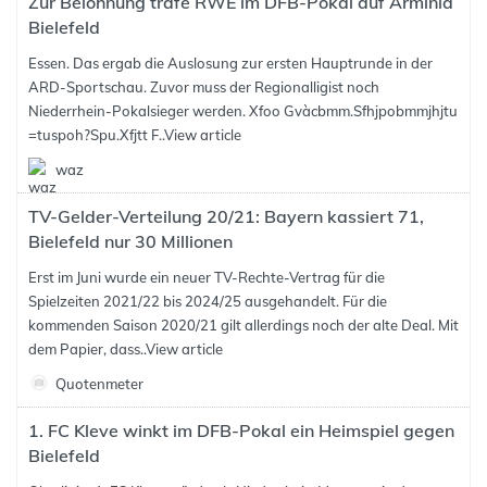
Zur Belohnung träfe RWE im DFB-Pokal auf Arminia
Bielefeld
Essen. Das ergab die Auslosung zur ersten Hauptrunde in der
ARD-Sportschau. Zuvor muss der Regionalligist noch
Niederrhein-Pokalsieger werden. Xfoo Gvàcbmm.Sfhjpobmmjhjtu
=tuspoh?Spu.Xfjtt F..
View article
waz
TV-Gelder-Verteilung 20/21: Bayern kassiert 71,
Bielefeld nur 30 Millionen
Erst im Juni wurde ein neuer TV-Rechte-Vertrag für die
Spielzeiten 2021/22 bis 2024/25 ausgehandelt. Für die
kommenden Saison 2020/21 gilt allerdings noch der alte Deal. Mit
dem Papier, dass..
View article
Quotenmeter
1. FC Kleve winkt im DFB-Pokal ein Heimspiel gegen
Bielefeld