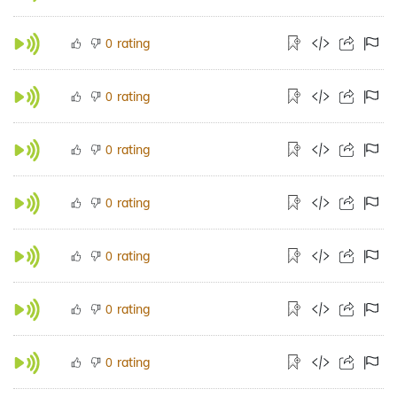
rating
0
rating
0
rating
0
rating
0
rating
0
rating
0
rating
0