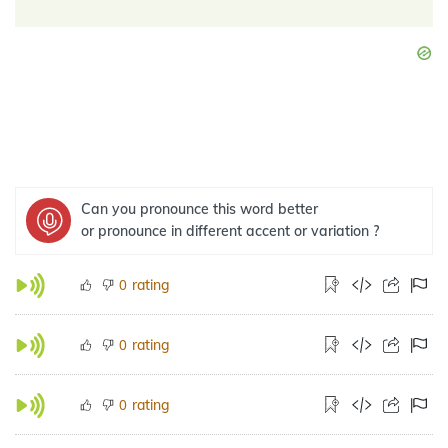
Can you pronounce this word better
or pronounce in different accent or variation ?
rating
0
rating
0
rating
0