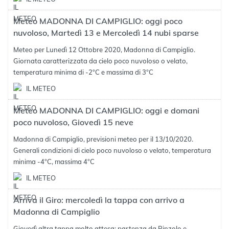
Meteo MADONNA DI CAMPIGLIO: oggi poco
nuvoloso, Martedì 13 e Mercoledì 14 nubi sparse
Meteo per Lunedì 12 Ottobre 2020, Madonna di Campiglio.
Giornata caratterizzata da cielo poco nuvoloso o velato,
temperatura minima di -2°C e massima di 3°C
IL METEO
Meteo MADONNA DI CAMPIGLIO: oggi e domani
poco nuvoloso, Giovedì 15 neve
Madonna di Campiglio, previsioni meteo per il 13/10/2020.
Generali condizioni di cielo poco nuvoloso o velato, temperatura
minima -4°C, massima 4°C
IL METEO
Arriva il Giro: mercoledì la tappa con arrivo a
Madonna di Campiglio
Giovedì altra tappa molto attesa: partenza da Pinzolo e