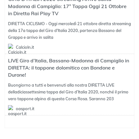
Madonna di Campiglio: 17° Tappa Oggi 21 Ottobre
in Diretta Rai Play TV
DIRETTA CICLISMO - Oggi mercoledì 21 ottobre diretta streaming
della 17a tappa del Giro d'Italia 2020, partenza Bassano del
Grappa e arrivo in salita
CalcioIn.it
LIVE Giro d’Italia, Bassano-Madonna di Campiglio in
DIRETTA: il tappone dolomitico con Bondone e
Durone!
Buongiorno a tutti e benvenuti alla nostra DIRETTA LIVE
delladiciassettesima tappa del Giro d’Italia 2020, nonché il primo
vero tappone alpino di questa Corsa Rosa. Saranno 203
oasport.it