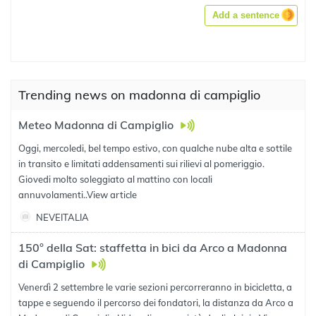
Add a sentence
Trending news on madonna di campiglio
Meteo Madonna di Campiglio
Oggi, mercoledi, bel tempo estivo, con qualche nube alta e sottile
in transito e limitati addensamenti sui rilievi al pomeriggio.
Giovedi molto soleggiato al mattino con locali
annuvolamenti..
View article
NEVEITALIA
150° della Sat: staffetta in bici da Arco a Madonna
di Campiglio
Venerdì 2 settembre le varie sezioni percorreranno in bicicletta, a
tappe e seguendo il percorso dei fondatori, la distanza da Arco a