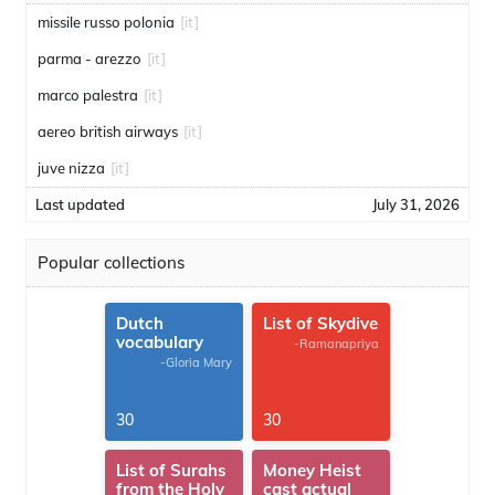
missile russo polonia
[it]
parma - arezzo
[it]
marco palestra
[it]
aereo british airways
[it]
juve nizza
[it]
Last updated
July 31, 2026
Popular collections
Dutch
List of Skydive
vocabulary
-Ramanapriya
-Gloria Mary
30
30
List of Surahs
Money Heist
from the Holy
cast actual