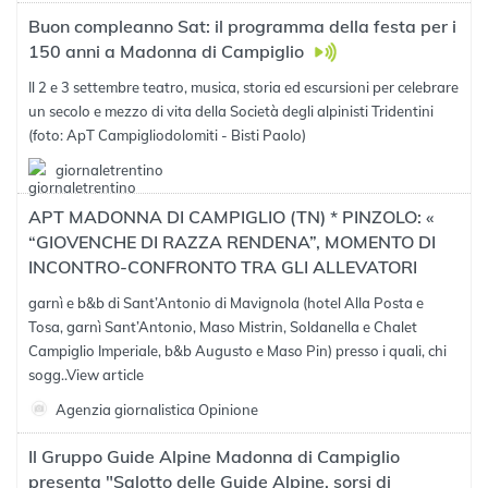
Buon compleanno Sat: il programma della festa per i
150 anni a Madonna di Campiglio
Il 2 e 3 settembre teatro, musica, storia ed escursioni per celebrare
un secolo e mezzo di vita della Società degli alpinisti Tridentini
(foto: ApT Campigliodolomiti - Bisti Paolo)
giornaletrentino
APT MADONNA DI CAMPIGLIO (TN) * PINZOLO: «
“GIOVENCHE DI RAZZA RENDENA”, MOMENTO DI
INCONTRO-CONFRONTO TRA GLI ALLEVATORI
garnì e b&b di Sant’Antonio di Mavignola (hotel Alla Posta e
Tosa, garnì Sant’Antonio, Maso Mistrin, Soldanella e Chalet
Campiglio Imperiale, b&b Augusto e Maso Pin) presso i quali, chi
sogg..
View article
Agenzia giornalistica Opinione
Il Gruppo Guide Alpine Madonna di Campiglio
presenta "Salotto delle Guide Alpine, sorsi di