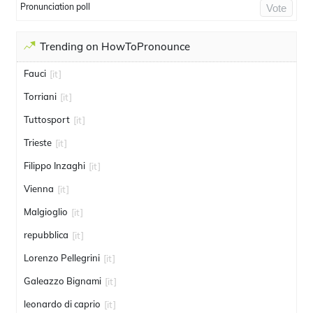
Pronunciation poll
Vote
Trending on HowToPronounce
Fauci
[it]
Torriani
[it]
Tuttosport
[it]
Trieste
[it]
Filippo Inzaghi
[it]
Vienna
[it]
Malgioglio
[it]
repubblica
[it]
Lorenzo Pellegrini
[it]
Galeazzo Bignami
[it]
leonardo di caprio
[it]