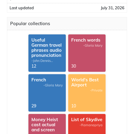
Last updated
July 31, 2026
Popular collections
Useful
French words
German travel
-Gloria Mary
phrases audio
pronunciation
-John Dennis
G.Thomas
12
30
French
World's Best
Airport
-Gloria Mary
-Private
29
10
Money Heist
List of Skydive
cast actual
-Ramanapriya
and screen