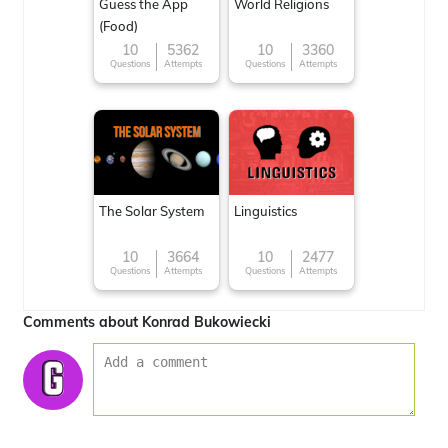
Guess the App
World Religions
(Food)
10
5362
10
3360
Questions
Attempts
Questions
Attempts
The Solar System
Linguistics
10
3664
10
2477
Questions
Attempts
Questions
Attempts
Comments about Konrad Bukowiecki