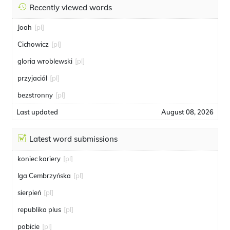
Recently viewed words
Joah
[pl]
Cichowicz
[pl]
gloria wroblewski
[pl]
przyjaciół
[pl]
bezstronny
[pl]
Last updated
August 08, 2026
Latest word submissions
koniec kariery
[pl]
Iga Cembrzyńska
[pl]
sierpień
[pl]
republika plus
[pl]
pobicie
[pl]