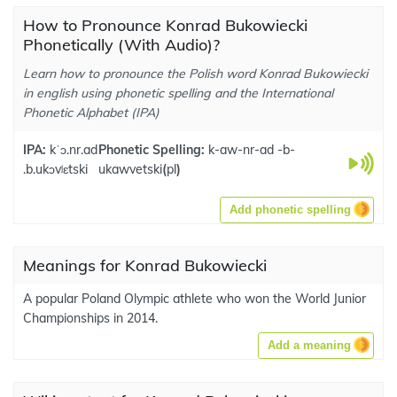
How to Pronounce Konrad Bukowiecki
Phonetically (With Audio)?
Learn how to pronounce the Polish word Konrad Bukowiecki
in english using phonetic spelling and the International
Phonetic Alphabet (IPA)
IPA:
kˈɔ.nr.ad
Phonetic Spelling:
k-aw-nr-ad -b-
.b.ukɔvʲɛtski
ukawvetski
(
pl
)
Add phonetic spelling
Meanings for Konrad Bukowiecki
A popular Poland Olympic athlete who won the World Junior
Championships in 2014.
Add a meaning