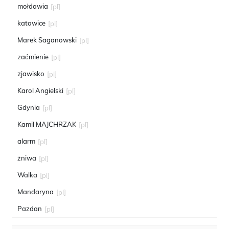
mołdawia
[pl]
katowice
[pl]
Marek Saganowski
[pl]
zaćmienie
[pl]
zjawisko
[pl]
Karol Angielski
[pl]
Gdynia
[pl]
Kamil MAJCHRZAK
[pl]
alarm
[pl]
żniwa
[pl]
Walka
[pl]
Mandaryna
[pl]
Pazdan
[pl]