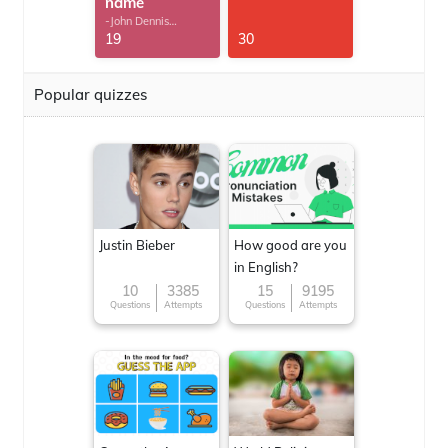
name
-John Dennis
G.Thomas
19
30
Popular quizzes
Justin Bieber
How good are you
in English?
10
3385
15
9195
Questions
Attempts
Questions
Attempts