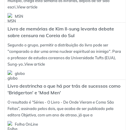
múltiplo, chega esta semana às livrarias, depois de ter sido
escri..
View article
MSN
Livro de memórias de Kim Il-sung levanta debate
sobre censura na Coreia do Sul
Segundo o grupo, permitir a distribuição do livro pode ser
"comparado a dar uma arma nuclear espiritual ao inimigo". Para
o professor de estudos coreanos da Universidade Tufts (EUA),
Sung-yo..
View article
globo
Livro destrincha o que há por trás de sucessos como
'Bridgerton' e 'Mad Men'
O resultado é “Séries - O Livro - De Onde Vieram e Como São
Feitas”, assinado pelos dois, que acaba de ser publicado pela
editora Objetiva, com um ano de atraso, já que a
Folha OnLine