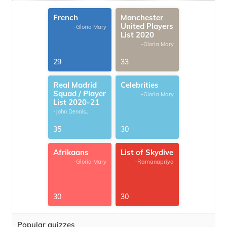
French
Manchester
United Players
-Gloria Mary
List 2020
-Gloria Mary
29
33
Real Madrid
Celebrities
Squad / Player
-Gloria Mary
List 2020-21
-John Dennis
G.Thomas
35
30
Afrikaans
List of Skydive
-Gloria Mary
-Ramanapriya
30
30
Popular quizzes