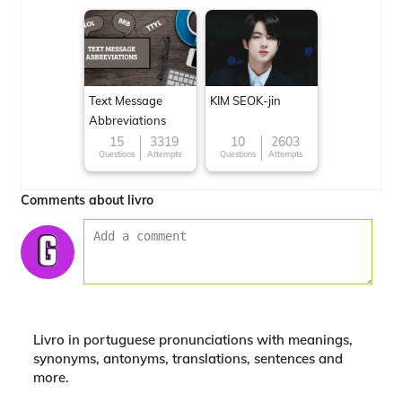
Text Message
KIM SEOK-jin
Abbreviations
15
3319
10
2603
Questions
Attempts
Questions
Attempts
Comments about livro
Livro in portuguese pronunciations with meanings,
synonyms, antonyms, translations, sentences and
more.