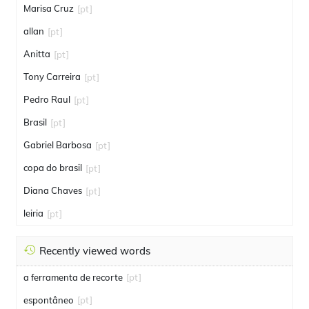
Marisa Cruz
[pt]
allan
[pt]
Anitta
[pt]
Tony Carreira
[pt]
Pedro Raul
[pt]
Brasil
[pt]
Gabriel Barbosa
[pt]
copa do brasil
[pt]
Diana Chaves
[pt]
leiria
[pt]
Recently viewed words
a ferramenta de recorte
[pt]
espontâneo
[pt]