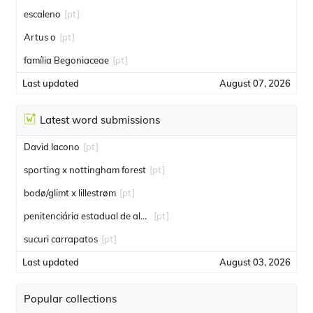
escaleno
[pt]
Artus o
[pt]
família Begoniaceae
[pt]
Last updated
August 07, 2026
Latest word submissions
David Iacono
[pt]
sporting x nottingham forest
[pt]
bodø/glimt x lillestrøm
[pt]
penitenciária estadual de alcaçuz
[pt]
sucuri carrapatos
[pt]
Last updated
August 03, 2026
Popular collections