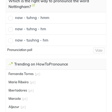
Which is the right way to pronounce the word
Nottingham?
naw - tuhng - hmm
naw - tuhng - hm
naw - tuuhng - hm
Pronunciation poll
Vote
Trending on HowToPronounce
Fernanda Torres
[pt]
Maria Ribeiro
[pt]
libertadores
[pt]
Marcola
[pt]
Aljezur
[pt]