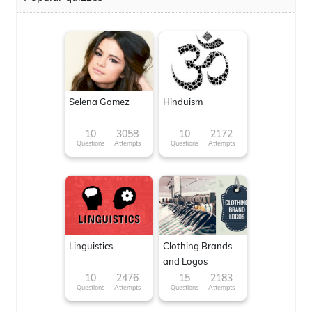
Selena Gomez
Hinduism
10
3058
10
2172
Questions
Attempts
Questions
Attempts
Linguistics
Clothing Brands
and Logos
10
2476
15
2183
Questions
Attempts
Questions
Attempts