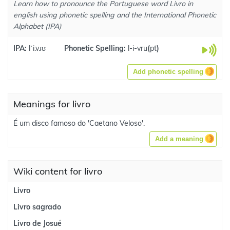
Learn how to pronounce the Portuguese word Livro in
english using phonetic spelling and the International Phonetic
Alphabet (IPA)
IPA:
lˈi.vɹʊ
Phonetic Spelling:
l-i-vru
(
pt
)
Add phonetic spelling
Meanings for livro
É um disco famoso do 'Caetano Veloso'.
Add a meaning
Wiki content for livro
Livro
Livro sagrado
Livro de Josué