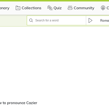
ionary
Collections
Quiz
Community
C
Roma
w to pronounce Cazier