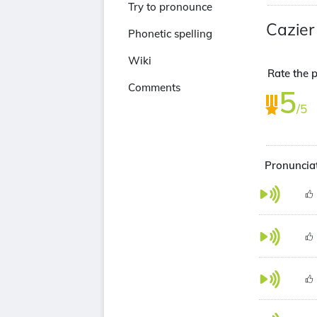
Try to pronounce
Cazier
Phonetic spelling
Wiki
Rate the p
Comments
5
/5
Pronunciat