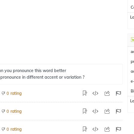
C
L
а
p
n you pronounce this word better
 pronounce in different accent or variation ?
e
B
rating
0
L
rating
0
rating
0