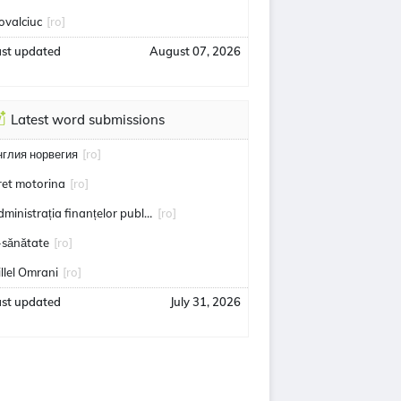
ovalciuc
[ro]
ast updated
August 07, 2026
Latest word submissions
нглия норвегия
[ro]
ret motorina
[ro]
administrația finanțelor publice
[ro]
-sănătate
[ro]
illel Omrani
[ro]
ast updated
July 31, 2026