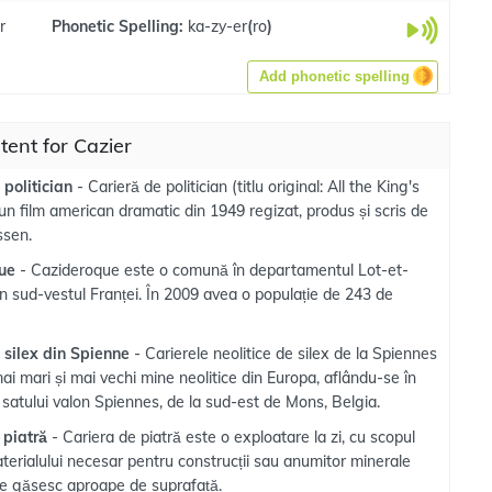
r
Phonetic Spelling:
ka-zy-er
(
ro
)
Add phonetic spelling
tent for Cazier
 politician
- Carieră de politician (titlu original: All the King's
n film american dramatic din 1949 regizat, produs și scris de
ssen.
que
- Cazideroque este o comună în departamentul Lot-et-
n sud-vestul Franței. În 2009 avea o populație de 243 de
 silex din Spienne
- Carierele neolitice de silex de la Spiennes
ai mari și mai vechi mine neolitice din Europa, aflându-se în
satului valon Spiennes, de la sud-est de Mons, Belgia.
 piatră
- Cariera de piatră este o exploatare la zi, cu scopul
aterialului necesar pentru construcții sau anumitor minerale
 se găsesc aproape de suprafață.