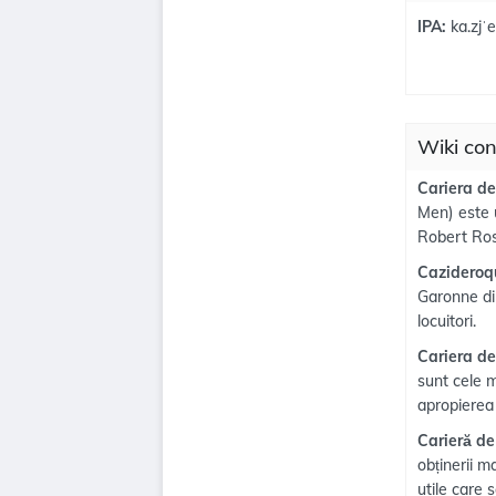
IPA:
ka.zjˈe
Wiki con
Cariera de
Men) este u
Robert Ro
Cazidero
Garonne di
locuitori.
Cariera de
sunt cele m
apropierea 
Carieră de
obținerii m
utile care