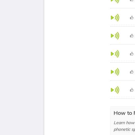
How to P
Learn how 
phonetic sp