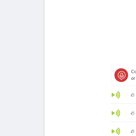
Ca
or