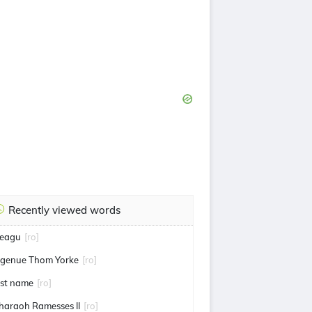
Recently viewed words
eagu
[ro]
ngenue Thom Yorke
[ro]
ast name
[ro]
haraoh Ramesses II
[ro]