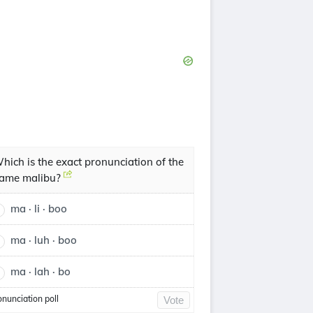
hich is the exact pronunciation of the
ame malibu?
ma · li · boo
ma · luh · boo
ma · lah · bo
onunciation poll
Vote