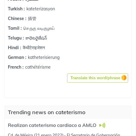
kateterizasyon
Turkish :
插管
Chinese :
செருகு வடிகுழாய்
Tamil :
కాథెటరైజేషన్
Telugu :
कैथीटेराइजेशन
Hindi :
katheterisierung
German :
cathétérisme
French :
Translate this word/phrase
Trending news on cateterismo
Realizan cateterismo cardiaco a AMLO
Cd. de México (21 enero 2022).- El Secretario de Gobernación,