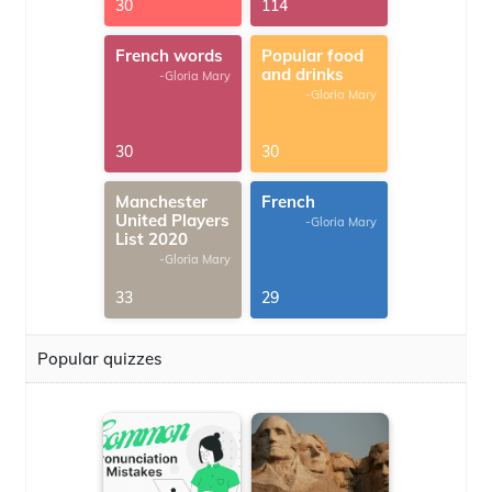
30
114
French words
Popular food
and drinks
-Gloria Mary
-Gloria Mary
30
30
Manchester
French
United Players
-Gloria Mary
List 2020
-Gloria Mary
33
29
Popular quizzes