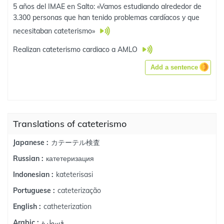
5 años del IMAE en Salto: «Vamos estudiando alrededor de
3.300 personas que han tenido problemas cardíacos y que
necesitaban cateterismo»
Realizan cateterismo cardiaco a AMLO
Add a sentence
Translations of cateterismo
カテーテル検査
Japanese :
катетеризация
Russian :
kateterisasi
Indonesian :
cateterização
Portuguese :
catheterization
English :
قسطرة
Arabic :