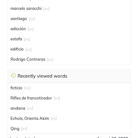
marcelo saracchi
[es]
santiago
[es]
adicción
[es]
estafa
[es]
edificio
[es]
Rodrigo Contreras
[es]
Recently viewed words
ficticio
[es]
Rifles de francotirador
[es]
andana
[es]
Echols, Orienta Akim
[es]
Qing
[es]