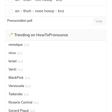
an - thuh - neee hawp - knz
Pronunciation poll
Vote
Trending on HowToPronounce
remolque
[es]
virus
[es]
Israel
[es]
Venti
[es]
BlackPink
[es]
Venezuela
[es]
Tailandia
[es]
Rosario Central
[es]
Gerard Piqué
[es]