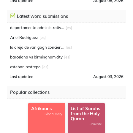
Last updated
August 08, 2026
Latest word submissions
departamento administrativo de seguridad
[es]
Ariel Rodríguez
[es]
la oreja de van gogh conciertos
[es]
barcelona vs birmingham city
[es]
esteban restrepo
[es]
Last updated
August 03, 2026
Popular collections
Afrikaans
List of Surahs
from the Holy
-Gloria Mary
Quran
-Private