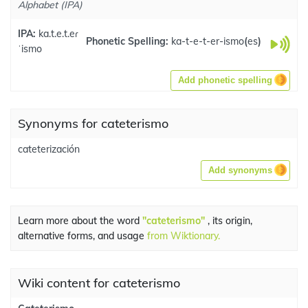
Alphabet (IPA)
IPA:
ka.t.e.t.eɾ
Phonetic Spelling:
ka-t-e-t-er-ismo
(
es
)
ˈismo
Add phonetic spelling
Synonyms for cateterismo
cateterización
Add synonyms
Learn more about the word
"cateterismo"
, its origin,
alternative forms, and usage
from Wiktionary.
Wiki content for cateterismo