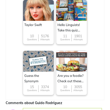
Taylor Swift
Hello Linguists!
Take this quiz
now!
10
5176
11
1901
Questions
Attempts
Questions
Attempts
Guess the
Are you a foodie?
Synonym
Check out these
Famous cuisines
15
3374
10
3055
Questions
Attempts
Questions
Attempts
around the World
Comments about Guido Rodríguez