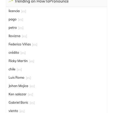
Trending on HowToPronounce
licencia
[es]
pago
[es]
petro
[es]
llovizna
[es]
Federico Viñas
[es]
crédito
[es]
Ricky Martin
[es]
chile
[es]
Luis Romo
[es]
Johan Mojica
[es]
Ken salazar
[es]
Gabriel Boric
[es]
viento
[es]