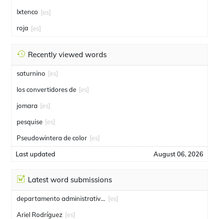
Ixtenco
[es]
roja
[es]
Recently viewed words
saturnino
[es]
los convertidores de
[es]
jomara
[es]
pesquise
[es]
Pseudowintera de color
[es]
Last updated
August 06, 2026
Latest word submissions
departamento administrativo de seguridad
[es]
Ariel Rodríguez
[es]