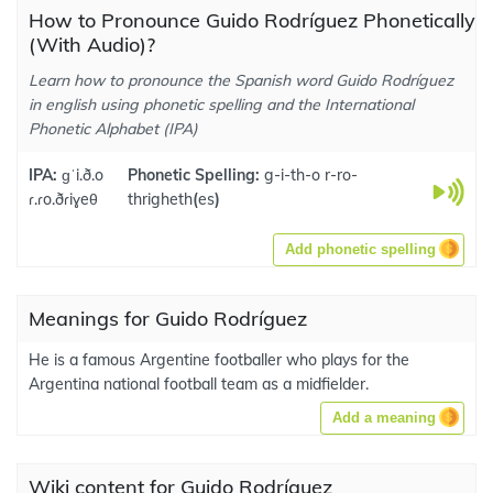
How to Pronounce Guido Rodríguez Phonetically
(With Audio)?
Learn how to pronounce the Spanish word Guido Rodríguez
in english using phonetic spelling and the International
Phonetic Alphabet (IPA)
IPA:
ɡˈi.ð.o
Phonetic Spelling:
g-i-th-o r-ro-
ɾ.ɾo.ðɾiɣeθ
thrigheth
(
es
)
Add phonetic spelling
Meanings for Guido Rodríguez
He is a famous Argentine footballer who plays for the
Argentina national football team as a midfielder.
Add a meaning
Wiki content for Guido Rodríguez