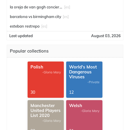
la oreja de van gogh conciertos
[es]
barcelona vs birmingham city
[es]
esteban restrepo
[es]
Last updated
August 03, 2026
Popular collections
Polish
World's Most
Dangerous
-Gloria Mary
Viruses
-Private
30
12
Manchester
Welsh
United Players
-Gloria Mary
List 2020
-Gloria Mary