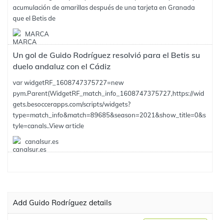
acumulación de amarillas después de una tarjeta en Granada
que el Betis de
MARCA
Un gol de Guido Rodríguez resolvió para el Betis su
duelo andaluz con el Cádiz
var widgetRF_1608747375727=new
pym.Parent(WidgetRF_match_info_1608747375727,https://wid
gets.besoccerapps.com/scripts/widgets?
type=match_info&match=89685&season=2021&show_title=0&s
tyle=canals..
View article
canalsur.es
Add Guido Rodríguez details