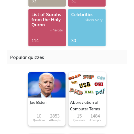
33
31
List of Surahs
Celebrities
from the Holy
-Gloria Mary
Quran
-Private
114
30
Popular quizzes
Joe Biden
Abbreviation of
Computer Terms
10
2853
15
1484
Questions
Attempts
Questions
Attempts