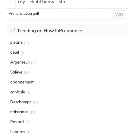
ray - chuhl baaw - stn
Pronunciation poll
Vote
Trending on HowToPronounce
piscine
[fr]
deuil
[fr]
Argenteuil
[fr]
Salève
[fr]
abonnement
[fr]
canicule
[fr]
Deschamps
[fr]
naissance
[fr]
Pavard
[fr]
Londres
[fr]