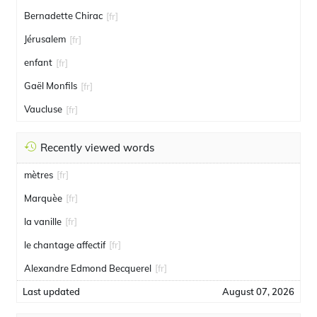
Bernadette Chirac
[fr]
Jérusalem
[fr]
enfant
[fr]
Gaël Monfils
[fr]
Vaucluse
[fr]
Recently viewed words
mètres
[fr]
Marquèe
[fr]
la vanille
[fr]
le chantage affectif
[fr]
Alexandre Edmond Becquerel
[fr]
Last updated
August 07, 2026