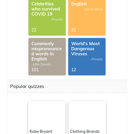
Celebrities
English
who survived
-Gloria Mary
COVID 19
-Private
22
31
Commonly
World's Most
mispronounce
Dangerous
d words in
Viruses
English
-Private
-John Dennis
G.Thomas
101
12
Popular quizzes
Kobe Bryant
Clothing Brands