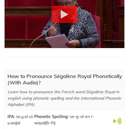
How to Pronounce Ségolène Royal Phonetically
(With Audio)?
Learn how to pronounce the French word Ségolène Royal in
english using phonetic spelling and the International Phonetic
Alphabet (IPA)
IPA:
se.ɡ.olˈɛn
Phonetic Spelling:
se-g-ol-en r-
ʁ.wajal
wayal
(
fr-fr
)