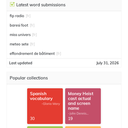
Latest word submissions
fip radio
[fr]
baresi foot
[fr]
miss univers
[fr]
meteo sete
[fr]
effondrement de bâtiment
[fr]
Last updated
July 31, 2026
Popular collections
Spanish
Money Heist
vocabulary
cast actual
and screen
-Gloria Mary
name
-John Dennis
G.Thomas
30
19