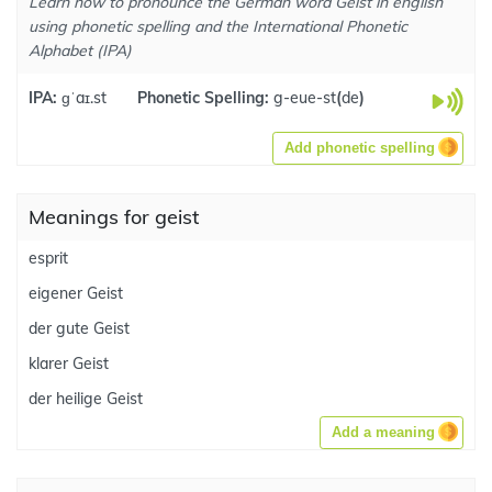
Learn how to pronounce the German word Geist in english
using phonetic spelling and the International Phonetic
Alphabet (IPA)
IPA:
ɡˈaɪ.st
Phonetic Spelling:
g-eue-st
(
de
)
Add phonetic spelling
Meanings for geist
esprit
eigener Geist
der gute Geist
klarer Geist
der heilige Geist
Add a meaning