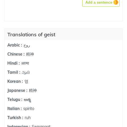
Add a sentence
Translations of geist
روح
Arabic :
精神
Chinese :
आत्मा
Hindi :
ஆவி
Tamil :
영
Korean :
精神
Japanese :
ఆత్మ
Telugu :
spirito
Italian :
ruh
Turkish :
Semangat
Indonesian :