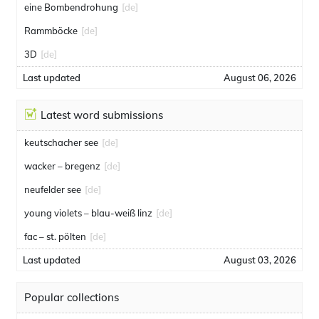
eine Bombendrohung
[de]
Rammböcke
[de]
3D
[de]
Last updated
August 06, 2026
Latest word submissions
keutschacher see
[de]
wacker – bregenz
[de]
neufelder see
[de]
young violets – blau-weiß linz
[de]
fac – st. pölten
[de]
Last updated
August 03, 2026
Popular collections