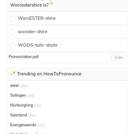
Worcestershire is?
WorcESTER-shire
wooster-shire
WOOS-tuhr-shuhr
Pronunciation poll
Vote
Trending on HowToPronounce
weer
[de]
Solingen
[de]
Nürburgring
[de]
Saarland
[de]
Energiewende
[de]