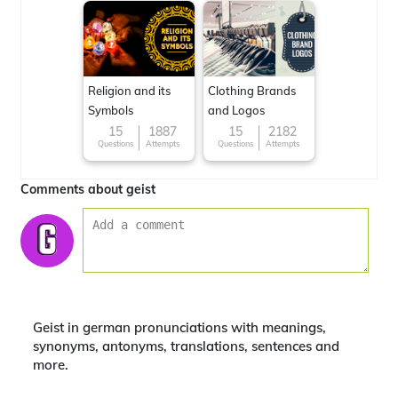
Religion and its
Clothing Brands
Symbols
and Logos
15
1887
15
2182
Questions
Attempts
Questions
Attempts
Comments about geist
Geist in german pronunciations with meanings,
synonyms, antonyms, translations, sentences and
more.