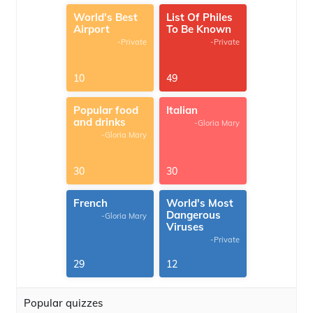
World's Best
List Of Philes
Airport
To Be Known
-Private
-Private
10
49
Popular food
Italian
and drinks
-Gloria Mary
-Gloria Mary
30
30
French
World's Most
Dangerous
-Gloria Mary
Viruses
-Private
29
12
Popular quizzes