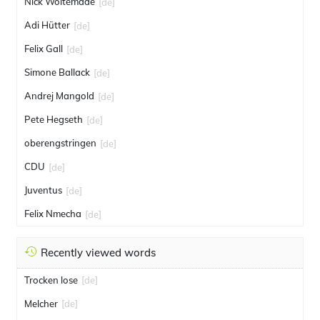
Nick Woltemade
[de]
Adi Hütter
[de]
Felix Gall
[de]
Simone Ballack
[de]
Andrej Mangold
[de]
Pete Hegseth
[de]
oberengstringen
[de]
CDU
[de]
Juventus
[de]
Felix Nmecha
[de]
Recently viewed words
Trocken lose
[de]
Melcher
[de]