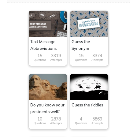
Text Message
Guess the
Abbreviations
Synonym
15
3319
15
3374
Questions
Attempts
Questions
Attempts
Do you know your
Guess the riddles
presidents well?
10
2878
4
5869
Questions
Attempts
Questions
Attempts