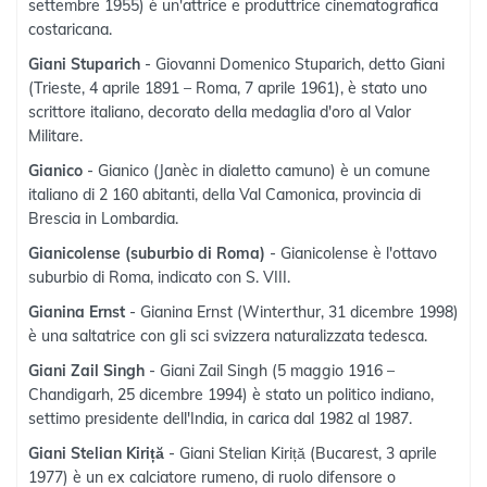
settembre 1955) è un'attrice e produttrice cinematografica
costaricana.
Giani Stuparich
- Giovanni Domenico Stuparich, detto Giani
(Trieste, 4 aprile 1891 – Roma, 7 aprile 1961), è stato uno
scrittore italiano, decorato della medaglia d'oro al Valor
Militare.
Gianico
- Gianico (Janèc in dialetto camuno) è un comune
italiano di 2 160 abitanti, della Val Camonica, provincia di
Brescia in Lombardia.
Gianicolense (suburbio di Roma)
- Gianicolense è l'ottavo
suburbio di Roma, indicato con S. VIII.
Gianina Ernst
- Gianina Ernst (Winterthur, 31 dicembre 1998)
è una saltatrice con gli sci svizzera naturalizzata tedesca.
Giani Zail Singh
- Giani Zail Singh (5 maggio 1916 –
Chandigarh, 25 dicembre 1994) è stato un politico indiano,
settimo presidente dell'India, in carica dal 1982 al 1987.
Giani Stelian Kiriță
- Giani Stelian Kiriță (Bucarest, 3 aprile
1977) è un ex calciatore rumeno, di ruolo difensore o