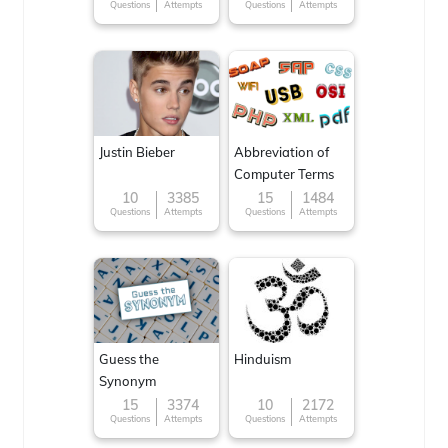
Questions
Attempts
Questions
Attempts
Justin Bieber
Abbreviation of
Computer Terms
10
3385
15
1484
Questions
Attempts
Questions
Attempts
Guess the
Hinduism
Synonym
15
3374
10
2172
Questions
Attempts
Questions
Attempts