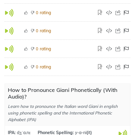
rating
0
rating
0
rating
0
rating
0
How to Pronounce Giani Phonetically (With
Audio)?
Learn how to pronounce the Italian word Giani in english
using phonetic spelling and the International Phonetic
Alphabet (IPA)
IPA:
dʒˈa.nɪ
Phonetic Spelling:
y-a-ni
(
it
)