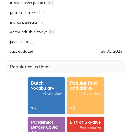
missile russo polonia
[it]
parma - arezzo
[it]
marco palestra
[it]
aereo british airways
[it]
juve nizza
[it]
Last updated
July 31, 2026
Popular collections
Dutch
Popular food
vocabulary
and drinks
-Gloria Mary
-Gloria Mary
30
30
Pandemics
List of Skydive
Before Covid
-Ramanapriya