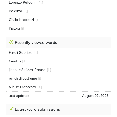
Lorenzo Pellegrini
[it]
Palermo
[it]
Giulia Innocenzi
[it]
Pistoia
[it]
Recently viewed words
Fasoli Gabriele
[it]
Cinotto
[it]
j'habite á nizza, francia
[it]
ranch di bestiame
[it]
Minisci Francesco
[it]
Last updated
August 07, 2026
Latest word submissions