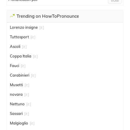
Vote
Trending on HowToPronounce
Lorenzo insigne
[it]
Tuttosport
[it]
Ascoli
[it]
Coppa Italia
[it]
Fauci
[it]
Carabinieri
[it]
Musetti
[it]
novara
[it]
Nettuno
[it]
Sassari
[it]
Malgioglio
[it]