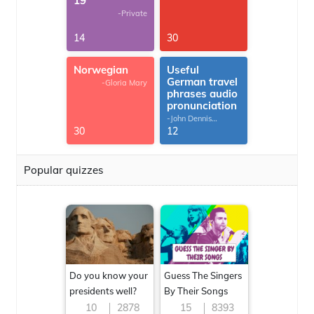
19
-Private
14
30
Norwegian
Useful
German travel
-Gloria Mary
phrases audio
pronunciation
-John Dennis
G.Thomas
30
12
Popular quizzes
Do you know your
Guess The Singers
presidents well?
By Their Songs
10
2878
15
8393