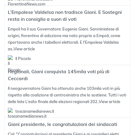
L’Empolese Valdelsa non tradisce Giani. E Sostegni
resta in consiglio a suon di voti
Empoli ha il suo Governatore: Eugenio Giani. Sanminiatese di
origini, fiorentino di adozione ma nato proprio a Empoli, come
riportavano anche i tabelloni elettorali. E l'Empolese Valdelsa
as..
View article
Il Piccolo
Regionali, Giani conquista 145mila voti più di
Ceccardi
Il neogovernatore Giani ha ottenuto anche 103mila voti in più
rispetto alla coalizione di centrosinistra che lo sostiene. Tutti i voti
delle liste L'esito finale delle elezioni regionali 202..
View article
toscanamedianews.it
Giani presidente, le congratulazioni dei sindacati
Cisl: "Congratulazioni al presidente Giani e ai consiglieri eletti.