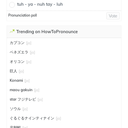
tuh - ya - nuh tay - luh
Pronunciation poll
Vote
Trending on HowToPronounce
カプコン
[ja]
ベネズエラ
[ja]
オリコン
[ja]
巨人
[ja]
Konami
[ja]
maou gakuin
[ja]
star フジテレビ
[ja]
ソウル
[ja]
ぐるぐるナインティナイン
[ja]
北朝鮮
[ja]