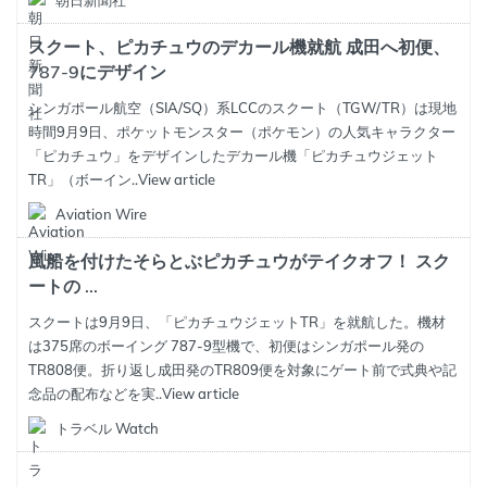
朝日新聞社
スクート、ピカチュウのデカール機就航 成田へ初便、
787-9にデザイン
シンガポール航空（SIA/SQ）系LCCのスクート（TGW/TR）は現地
時間9月9日、ポケットモンスター（ポケモン）の人気キャラクター
「ピカチュウ」をデザインしたデカール機「ピカチュウジェット
TR」（ボーイン..
View article
Aviation Wire
風船を付けたそらとぶピカチュウがテイクオフ！ スク
ートの ...
スクートは9月9日、「ピカチュウジェットTR」を就航した。機材
は375席のボーイング 787-9型機で、初便はシンガポール発の
TR808便。折り返し成田発のTR809便を対象にゲート前で式典や記
念品の配布などを実..
View article
トラベル Watch