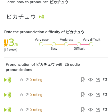
Learn how to pronounce ピカチュウ
ピカチュウ
Rate the pronunciation difficulty of ピカチュウ
3
Very easy
Moderate
Very difficult
/5
Easy
Difficult
(
12
votes)
Pronunciation of ピカチュウ with 25 audio
pronunciations
rating
0
rating
0
rating
0