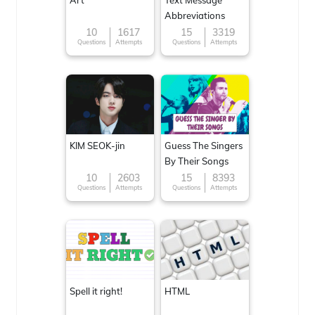
Art
Text Message
Abbreviations
10
1617
15
3319
Questions
Attempts
Questions
Attempts
KIM SEOK-jin
Guess The Singers
By Their Songs
10
2603
15
8393
Questions
Attempts
Questions
Attempts
Spell it right!
HTML