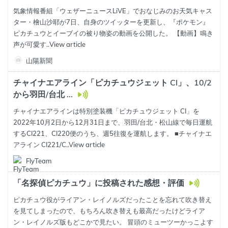
気象情報番組「ウェザーニュースLiVE」でおなじみのお天気キャス
ター・檜山沙耶が7日、自身のツイッターを更新し、『ポケモン』
ピカチュウとイーブイの被り物姿の動画を公開した。 【動画】鳴き
声が可愛す..
View article
山陽新聞
チャイナエアライン「ピカチュウジェット CI」、10/2
から羽田/台北 ...
チャイナエアラインは特別塗装機「ピカチュウジェット CI」を
2022年10月2日から12月31日まで、羽田/台北・松山線で毎日運航
するCI221、CI220便のうち、週5往復を運航します。 ■チャイナエ
アライン CI221/C..
View article
FlyTeam
「名探偵ピカチュウ」に投稿された感想・評価
ピカチュウ役がライアン・レイノルズだったことを忘れて吹き替え
を見てしまったので、もちろん吹き替えも最高だったけどライア
ン・レイノルズ版もどこかで見たい。 冒頭のミューツーかっこよす