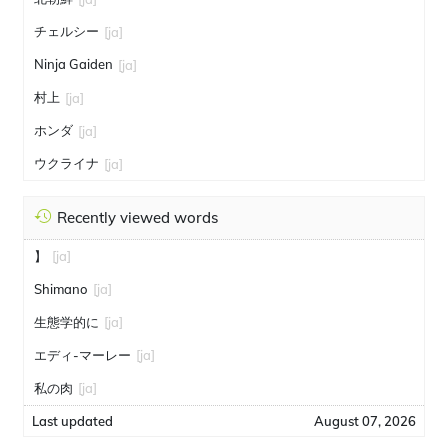
チェルシー
[ja]
Ninja Gaiden
[ja]
村上
[ja]
ホンダ
[ja]
ウクライナ
[ja]
Recently viewed words
】
[ja]
Shimano
[ja]
生態学的に
[ja]
エディ-マーレー
[ja]
私の肉
[ja]
Last updated
August 07, 2026