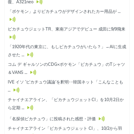
復、A321neo
「ポケモン」よりピカチュウがデザインされたカー用品が ...
ピカチュウジェットTR、東南アジアでデビュー 成田に9/9飛来
「1920年代の東京に、もしピカチュウがいたら？」→AIに生成
させた ...
コム デ ギャルソンのCDG×ポケモン「ピカチュウ」のTシャツ
＆VANS ...
IVE イソ ’ピカチュウ議論’を釈明･･韓国ネット「こんなことも
...
チャイナエアライン、「ピカチュウジェットCI」を10月2日か
ら定期 ...
「名探偵ピカチュウ」に投稿された感想・評価
チャイナエアライン「ピカチュウジェット CI」、10/2から羽