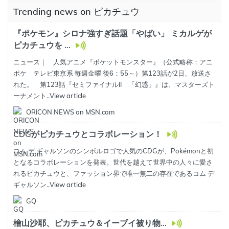
Trending news on ピカチュウ
『ポケモン』シロナ強すぎ話題「やばい」 ミカルゲが
ピカチュウを ...
ニュース｜ 人気アニメ『ポケットモンスター』（公式略称：アニ
ポケ テレビ東京系 毎週金曜 後6：55～）第123話が2日、放送さ
れた。 第123話『セミファイナルII 「幻惑」』は、マスターズト
ーナメント..
View article
ORICON NEWS on MSN.com
CDGがピカチュウとコラボレーション！
コム デ ギャルソンのシンボルロゴで人気のCDGが、Pokémonと初
となるコラボレーションを発表。世代を越えて世界中の人々に愛さ
れるピカチュウと、ファッション界で唯一無二の存在であるコム デ
ギャルソン..
View article
GQ
檜山沙耶、ピカチュウ＆イーブイ被り物...