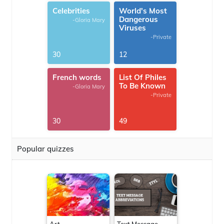
Celebrities
World's Most
Dangerous
-Gloria Mary
Viruses
-Private
30
12
French words
List Of Philes
To Be Known
-Gloria Mary
-Private
30
49
Popular quizzes