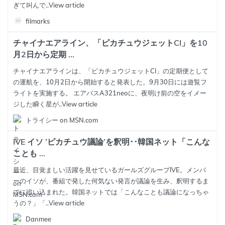
ぎて叫んで..
View article
filmarks
チャイナエアライン、「ピカチュウジェットCI」を10
月2日から定期 ...
チャイナエアラインは、「ピカチュウジェットCI」の定期便として
の運航を、10月2日から開始すると発表した。9月30日には遊覧フ
ライトを実施する。 エアバスA321neoに、夜明け前の空をイメー
ジした瞬く星が..
View article
トライシー on MSN.com
IVE イソ ’ピカチュウ議論’を釈明･･韓国ネット「こんな
ことも ...
最近、目覚ましい活躍を見せているガールズグループIVE。メンバ
ーのイソが、番組で発した何気ない発言が議論を生み、釈明するま
でに追い込まれた。韓国ネットでは「こんなことも議論になっちゃ
うの？」「..
View article
Danmee