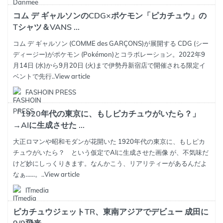
コム デ ギャルソンのCDG×ポケモン「ピカチュウ」の
Tシャツ＆VANS ...
コム デ ギャルソン (COMME des GARÇONS)が展開する CDG (シー
ディージー)がポケモン (Pokémon)とコラボレーション。2022年9
月14日 (水)から9月20日 (火)まで伊勢丹新宿店で開催される限定イ
ベントで先行..
View article
FASHOIN PRESS
「1920年代の東京に、もしピカチュウがいたら？」
→AIに生成させた ...
大正ロマンや昭和モダンが花開いた 1920年代の東京に、もしピカ
チュウがいたら？ という仮定でAIに生成させた画像 が、不気味だ
けど妙にしっくりきます。なんかこう、リアリティーがあるんだよ
なぁ……。..
View article
ITmedia
ピカチュウジェットTR、東南アジアでデビュー 成田に