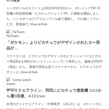
9/9飛来
シンガポールのスクートは2022年9月5日から、ボーイング787-9
型機の特別塗装機「ピカチュウジェットTR」の運航を開始しまし
た。シンガポール/クアラルンプール線で運航し、その後にソウル・
仁川、香港線で..
View article
FlyTeam
「ポケモン」よりピカチュウがデザインされたカー用
品が ...
スケーターは、ピカチュウがデザインされたサンシェードなどのカ
ー用品8点を同社のオンラインショップにて発売した。価格は935円
（税込）から。 家庭日用品を扱うスケーターから、ピカチュウがデ
ザインさ..
View article
Game watch
チャイナエアライン、羽田にピカチュウ塗装機 10/2か
ら週5往復、A321neo
台湾のチャイナエアライン（中華航空、CAL/CI）は、ポケットモン