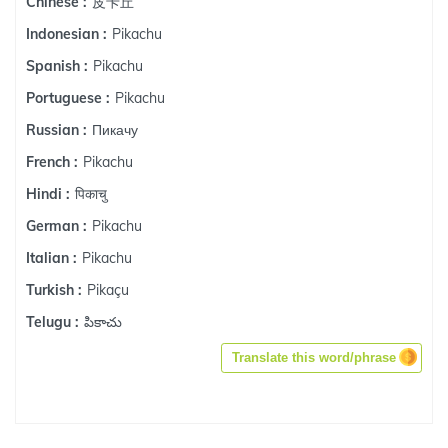
皮卡丘
Chinese :
Pikachu
Indonesian :
Pikachu
Spanish :
Pikachu
Portuguese :
Пикачу
Russian :
Pikachu
French :
पिकाचु
Hindi :
Pikachu
German :
Pikachu
Italian :
Pikaçu
Turkish :
పికాచు
Telugu :
Translate this word/phrase