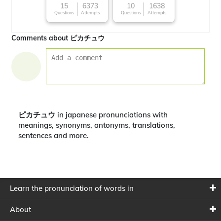
15
6373
10
1638
Questions
Attempts
Questions
Attempts
Comments about ピカチュウ
ピカチュウ in japanese pronunciations with
meanings, synonyms, antonyms, translations,
sentences and more.
Learn the pronunciation of words in
About