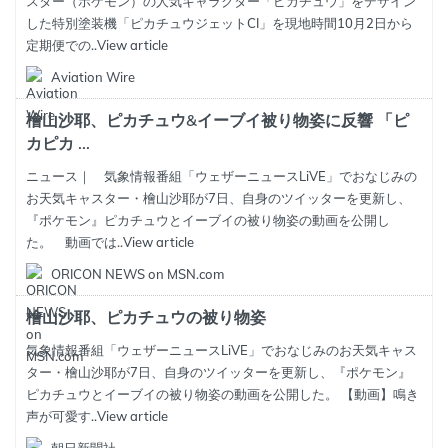
スター（ポケモン）の人気キャラクター「ピカチュウ」をデザイン
した特別塗装機「ピカチュウジェットCI」を現地時間10月2日から
定期便での..
View article
Aviation Wire
檜山沙耶、ピカチュウ&イーブイ被り物姿に反響 「ピ
カピカ ...
ニュース｜ 気象情報番組「ウェザーニュースLiVE」でおなじみの
お天気キャスター・檜山沙耶が7日、自身のツイッターを更新し、
『ポケモン』ピカチュウとイーブイの被り物姿の動画を公開し
た。 動画では..
View article
ORICON NEWS on MSN.com
檜山沙耶、ピカチュウの被り物姿
気象情報番組「ウェザーニュースLiVE」でおなじみのお天気キャス
ター・檜山沙耶が7日、自身のツイッターを更新し、『ポケモン』
ピカチュウとイーブイの被り物姿の動画を公開した。 【動画】鳴き
声が可愛す..
View article