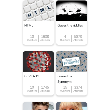
HTML
Guess the riddles
10
1638
4
5870
Questions
Attempts
Questions
Attempts
CoVID-19
Guess the
Synonym
10
1745
15
3374
Questions
Attempts
Questions
Attempts