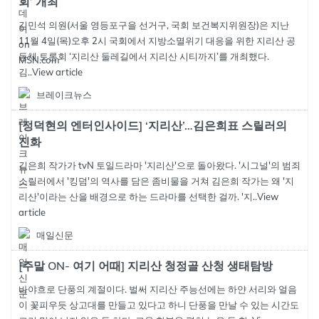
회’ 개최
김민석 의원(서울 영등포구을 선거구, 국회 보건복지위원장)은 지난
11월 4일(목)오후 2시 국회에서 지방소멸위기 대응을 위한 지리산 공
동체 토론회 ‘지리산 둘레길에서 지리산 시티까지’를 개최했다.
김..
View article
브레이크뉴스
[정덕현의 엔터인사이드] ‘지리산’…김은희표 스릴러의
진화
김은희 작가가 tvN 토일드라마 '지리산'으로 돌아왔다. '시그널'의 범죄
스릴러에서 '킹덤'의 역사를 담은 좀비물을 거쳐 김은희 작가는 왜 '지
리산'이라는 산을 배경으로 하는 드라마를 선택한 걸까. '지..
View
article
매일신문
[주말 ON- 여기 어때] 지리산 청정골 산청 생태탐방
바야흐로 단풍의 계절이다. 벌써 지리산 주능선에는 하얀 서리와 얼음
이 꽃피우듯 상고대를 만들고 있다고 하니 단풍을 만날 수 있는 시간도