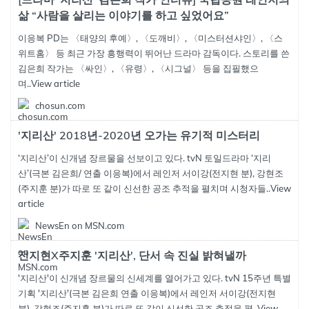
삶 “사람을 살리는 이야기를 하고 싶었어요”
이응복 PD는 〈태양의 후예〉, 〈도깨비〉, 〈미스터션샤인〉, 〈스
위트홈〉 등 최근 가장 흥행력이 뛰어난 드라마 감독이다. 스토리를 쓴
김은희 작가는 〈싸인〉, 〈유령〉, 〈시그널〉 등을 집필했으
며..
View article
chosun.com
'지리산' 2018년-2020년 오가는 유기적 미스터리
‘지리산’이 신개념 장르물을 선보이고 있다. tvN 토일드라마 ‘지리
산’(극본 김은희/ 연출 이응복)에서 레인저 서이강(전지현 분), 강현조
(주지훈 분)가 따로 또 같이 신선한 공조 추적을 펼치며 시청자들..
View
article
NewsEn on MSN.com
전지현X주지훈 '지리산', 단서 속 진실 밝혀낼까
'지리산'이 신개념 장르물의 신세계를 열어가고 있다. tvN 15주년 특별
기획 '지리산'(극본 김은희 연출 이응복)에서 레인저 서이강(전지현
분), 강현조(주지훈 분)가 따로 또 같이 신선한 공조 추적을 펼..
View