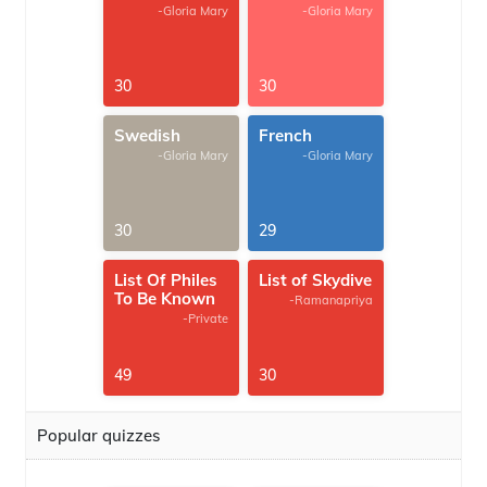
-Gloria Mary
-Gloria Mary
30
30
Swedish
French
-Gloria Mary
-Gloria Mary
30
29
List Of Philes
List of Skydive
To Be Known
-Ramanapriya
-Private
49
30
Popular quizzes