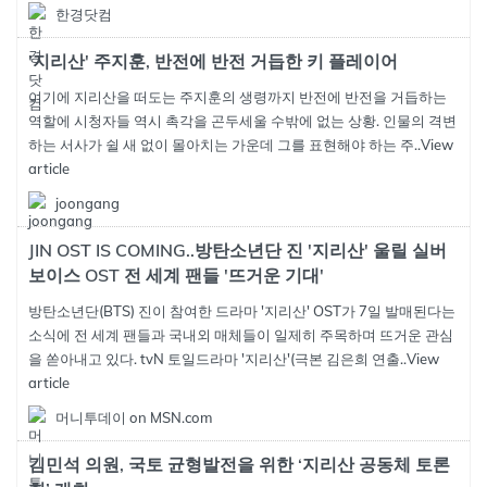
한경닷컴
'지리산' 주지훈, 반전에 반전 거듭한 키 플레이어
여기에 지리산을 떠도는 주지훈의 생령까지 반전에 반전을 거듭하는
역할에 시청자들 역시 촉각을 곤두세울 수밖에 없는 상황. 인물의 격변
하는 서사가 쉴 새 없이 몰아치는 가운데 그를 표현해야 하는 주..
View
article
joongang
JIN OST IS COMING..방탄소년단 진 '지리산' 울릴 실버
보이스 OST 전 세계 팬들 '뜨거운 기대'
방탄소년단(BTS) 진이 참여한 드라마 '지리산' OST가 7일 발매된다는
소식에 전 세계 팬들과 국내외 매체들이 일제히 주목하며 뜨거운 관심
을 쏟아내고 있다. tvN 토일드라마 '지리산'(극본 김은희 연출..
View
article
머니투데이 on MSN.com
김민석 의원, 국토 균형발전을 위한 ‘지리산 공동체 토론