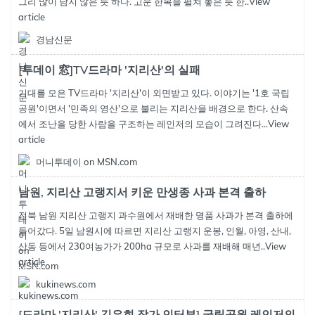
그리 많이 남지 않은 듯 하다. 고운 한복을 펼쳐 놓은 듯 한..
View
article
경남신문
[투데이 窓]TV드라마 '지리산'의 실패
기대를 모은 TV드라마 '지리산'이 외면받고 있다. 이야기는 '1호 국립
공원'이면서 '민족의 영산'으로 불리는 지리산을 배경으로 한다. 산속
에서 조난을 당한 사람을 구조하는 레인저의 모습이 그려진다...
View
article
머니투데이 on MSN.com
남원, 지리산 고랭지서 키운 만생종 사과 본격 출하
전북 남원 지리산 고랭지 과수원에서 재배한 명품 사과가 본격 출하에
들어갔다. 5일 남원시에 따르면 지리산 고랭지 운봉, 인월, 아영, 산내,
산동 등에서 230여농가가 200ha 규모로 사과를 재배해 매년..
View
article
kukinews.com
[드라마 '지리산' 김은희 작가 인터뷰] 국립공원 레인저의