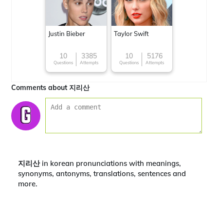
Justin Bieber
Taylor Swift
10
3385
10
5176
Questions
Attempts
Questions
Attempts
Comments about 지리산
지리산 in korean pronunciations with meanings,
synonyms, antonyms, translations, sentences and
more.