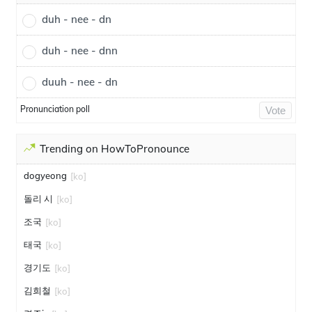
duh - nee - dn
duh - nee - dnn
duuh - nee - dn
Pronunciation poll
Vote
Trending on HowToPronounce
dogyeong
[ko]
돌리 시
[ko]
조국
[ko]
태국
[ko]
경기도
[ko]
김희철
[ko]