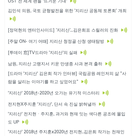
OST 전 세계 팬들 '뜨거운 기대'
김민석 의원, 국토 균형발전을 위한 ‘지리산 공동체 토론회’ 개최
[정덕현의 엔터인사이드] ‘지리산’…김은희표 스릴러의 진화
[주말 ON- 여기 어때] 지리산 청정골 산청 생태탐방
[투데이 窓]TV드라마 '지리산'의 실패
남원, 지리산 고랭지서 키운 만생종 사과 본격 출하
[드라마 '지리산' 김은희 작가 인터뷰] 국립공원 레인저의 삶 “사
람을 살리는 이야기를 하고 싶었어요”
'지리산' 2018년-2020년 오가는 유기적 미스터리
전지현X주지훈 '지리산', 단서 속 진실 밝혀낼까
'지리산' 전지현ㆍ주지훈, 과거와 현재 잇는 색다른 공조에 몰입
도 UP
'지리산' 2018년 주지훈x2020년 전지현..김은희 작가는 천재인