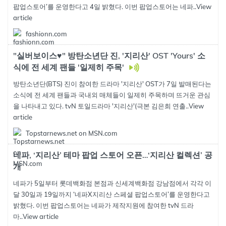
팝업스토어’를 운영한다고 4일 밝혔다. 이번 팝업스토어는 네파..
View
article
fashionn.com
"실버보이스♥" 방탄소년단 진, '지리산' OST 'Yours' 소
식에 전 세계 팬들 '일제히 주목'
방탄소년단(BTS) 진이 참여한 드라마 '지리산' OST가 7일 발매된다는
소식에 전 세계 팬들과 국내외 매체들이 일제히 주목하며 뜨거운 관심
을 나타내고 있다. tvN 토일드라마 '지리산'(극본 김은희 연출..
View
article
Topstarnews.net on MSN.com
네파, ‘지리산’ 테마 팝업 스토어 오픈…‘지리산 컬렉션’ 공
개
네파가 5일부터 롯데백화점 본점과 신세계백화점 강남점에서 각각 이
달 30일과 19일까지 ‘네파X지리산 스페셜 팝업스토어’를 운영한다고
밝혔다. 이번 팝업스토어는 네파가 제작지원에 참여한 tvN 드라
마..
View article