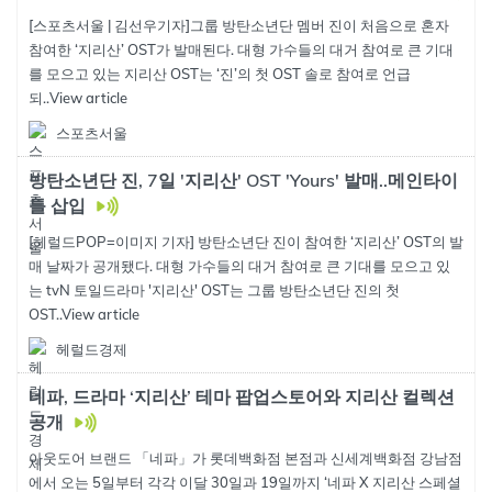
[스포츠서울 | 김선우기자]그룹 방탄소년단 멤버 진이 처음으로 혼자
참여한 ‘지리산’ OST가 발매된다. 대형 가수들의 대거 참여로 큰 기대
를 모으고 있는 지리산 OST는 ‘진’의 첫 OST 솔로 참여로 언급
되..
View article
스포츠서울
방탄소년단 진, 7일 '지리산' OST 'Yours' 발매..메인타이
틀 삽입
[헤럴드POP=이미지 기자] 방탄소년단 진이 참여한 ‘지리산’ OST의 발
매 날짜가 공개됐다. 대형 가수들의 대거 참여로 큰 기대를 모으고 있
는 tvN 토일드라마 '지리산' OST는 그룹 방탄소년단 진의 첫
OST..
View article
헤럴드경제
네파, 드라마 ‘지리산’ 테마 팝업스토어와 지리산 컬렉션
공개
아웃도어 브랜드 「네파」가 롯데백화점 본점과 신세계백화점 강남점
에서 오는 5일부터 각각 이달 30일과 19일까지 ‘네파 X 지리산 스페셜