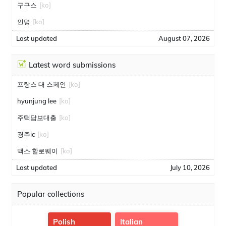
구구스
[ko]
인명
[ko]
Last updated
August 07, 2026
Latest word submissions
프랑스 대 스페인
[ko]
hyunjung lee
[ko]
주택담보대출
[ko]
경주ic
[ko]
맥스 할로웨이
[ko]
Last updated
July 10, 2026
Popular collections
Polish
Italian