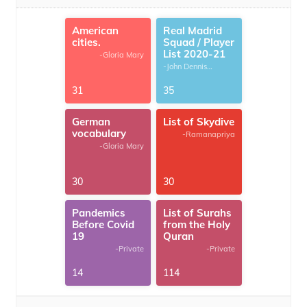
American
Real Madrid
cities.
Squad / Player
List 2020-21
-Gloria Mary
-John Dennis
G.Thomas
31
35
German
List of Skydive
vocabulary
-Ramanapriya
-Gloria Mary
30
30
Pandemics
List of Surahs
Before Covid
from the Holy
19
Quran
-Private
-Private
14
114