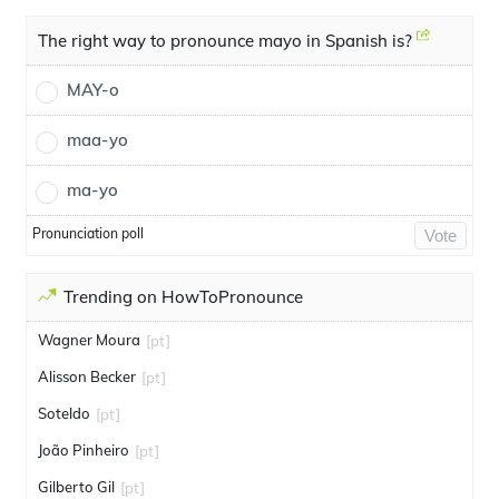
The right way to pronounce mayo in Spanish is?
MAY-o
maa-yo
ma-yo
Pronunciation poll
Vote
Trending on HowToPronounce
Wagner Moura
[pt]
Alisson Becker
[pt]
Soteldo
[pt]
João Pinheiro
[pt]
Gilberto Gil
[pt]