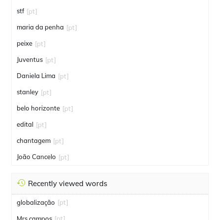
stf
[pt]
maria da penha
[pt]
peixe
[pt]
Juventus
[pt]
Daniela Lima
[pt]
stanley
[pt]
belo horizonte
[pt]
edital
[pt]
chantagem
[pt]
João Cancelo
[pt]
Recently viewed words
globalização
[pt]
Mrs campos
[pt]