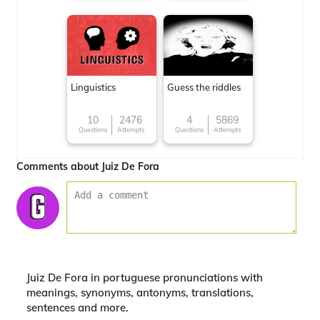
Linguistics
Guess the riddles
10
2476
4
5869
Questions
Attempts
Questions
Attempts
Comments about Juiz De Fora
Juiz De Fora in portuguese pronunciations with
meanings, synonyms, antonyms, translations,
sentences and more.