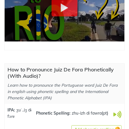
How to Pronounce Juiz De Fora Phonetically
(With Audio)?
Learn how to pronounce the Portuguese word Juiz De Fora
in english using phonetic spelling and the International
Phonetic Alphabet (IPA)
IPA:
ʒuˈ..iʒ dɨ
Phonetic Spelling:
zhu-izh di fawra
(
pt
)
fɔɾɐ