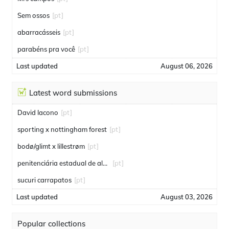
Sem ossos
[pt]
abarracásseis
[pt]
parabéns pra você
[pt]
Last updated
August 06, 2026
Latest word submissions
David Iacono
[pt]
sporting x nottingham forest
[pt]
bodø/glimt x lillestrøm
[pt]
penitenciária estadual de alcaçuz
[pt]
sucuri carrapatos
[pt]
Last updated
August 03, 2026
Popular collections