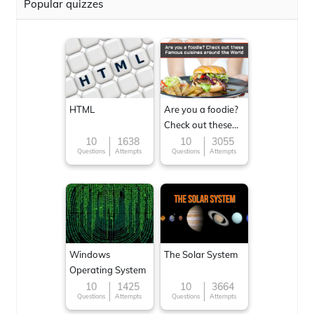
Popular quizzes
HTML
Are you a foodie?
Check out these
Famous cuisines
10
1638
10
3055
Questions
Attempts
Questions
Attempts
around the World
Windows
The Solar System
Operating System
10
1425
10
3664
Questions
Attempts
Questions
Attempts