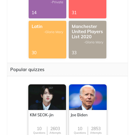
-Private
14
31
Latin
Manchester
United Players
-Gloria Mary
List 2020
-Gloria Mary
30
33
Popular quizzes
KIM SEOK-jin
Joe Biden
10
2603
10
2853
Questions
Attempts
Questions
Attempts