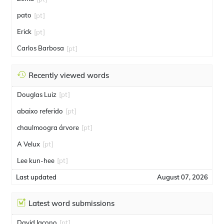
pato
[pt]
Erick
[pt]
Carlos Barbosa
[pt]
Recently viewed words
Douglas Luiz
[pt]
abaixo referido
[pt]
chaulmoogra árvore
[pt]
A Velux
[pt]
Lee kun-hee
[pt]
Last updated
August 07, 2026
Latest word submissions
David Iacono
[pt]