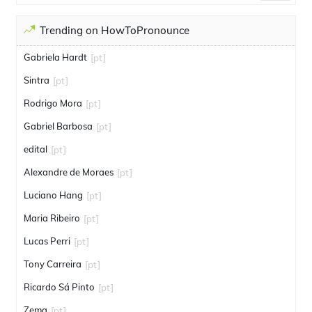
Trending on HowToPronounce
Gabriela Hardt
[pt]
Sintra
[pt]
Rodrigo Mora
[pt]
Gabriel Barbosa
[pt]
edital
[pt]
Alexandre de Moraes
[pt]
Luciano Hang
[pt]
Maria Ribeiro
[pt]
Lucas Perri
[pt]
Tony Carreira
[pt]
Ricardo Sá Pinto
[pt]
Zema
[pt]