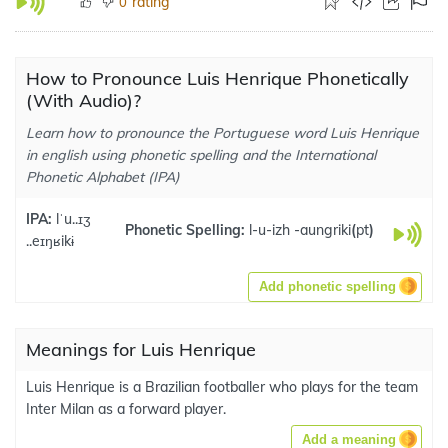
rating
0
How to Pronounce Luis Henrique Phonetically
(With Audio)?
Learn how to pronounce the Portuguese word Luis Henrique
in english using phonetic spelling and the International
Phonetic Alphabet (IPA)
IPA:
lˈu..ɪʒ
Phonetic Spelling:
l-u-izh -aungriki
(
pt
)
..eɪŋʁikɨ
Add phonetic spelling
Meanings for Luis Henrique
Luis Henrique is a Brazilian footballer who plays for the team
Inter Milan as a forward player.
Add a meaning