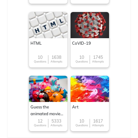
HTML
CoVID-19
10
1638
10
1745
Questions
Attempts
Questions
Attempts
Guess the
Art
animated movie
character
12
5333
10
1617
Questions
Attempts
Questions
Attempts