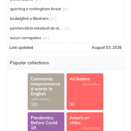
sporting x nottingham forest
[pt]
bodø/glimt x lillestrøm
[pt]
penitenciária estadual de alcaçuz
[pt]
sucuri carrapatos
[pt]
Last updated
August 03, 2026
Popular collections
Commonly
Afrikaans
mispronounce
-Gloria Mary
d words in
English
-John Dennis
G.Thomas
101
30
Pandemics
American
Before Covid
cities.
19
-Gloria Mary