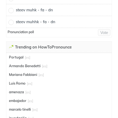
steev muhk - fa - dn
steev muhhk - fa - dn
Pronunciation poll
Vote
Trending on HowToPronounce
Portugal
[es]
Armando Benedetti
[es]
Mariana Fabbiani
[es]
Luis Romo
[es]
amenaza
[es]
embajador
[es]
marcelo tinelli
[es]