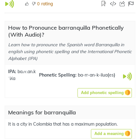
rating
0
How to Pronounce barranquilla Phonetically
(With Audio)?
Learn how to pronounce the Spanish word Barranquilla in
english using phonetic spelling and the International Phonetic
Alphabet (IPA)
IPA:
ba.ɾɾ.an.k
Phonetic Spelling:
ba-rr-an-k-ilua
(
es
)
ˈiʎa
Add phonetic spelling
Meanings for barranquilla
It is a city in Colombia that has a maximum population.
Add a meaning