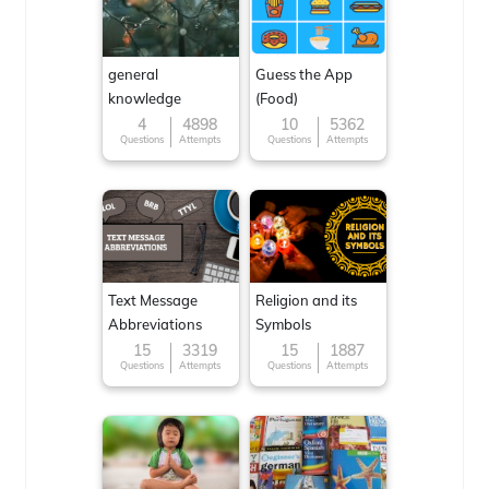
general
Guess the App
knowledge
(Food)
4
4898
10
5362
Questions
Attempts
Questions
Attempts
Text Message
Religion and its
Abbreviations
Symbols
15
3319
15
1887
Questions
Attempts
Questions
Attempts