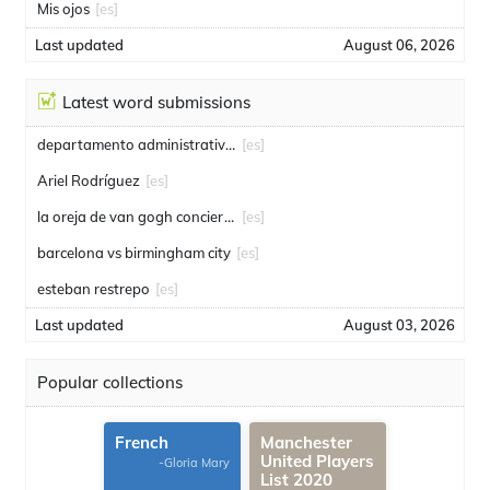
Mis ojos
[es]
Last updated
August 06, 2026
Latest word submissions
departamento administrativo de seguridad
[es]
Ariel Rodríguez
[es]
la oreja de van gogh conciertos
[es]
barcelona vs birmingham city
[es]
esteban restrepo
[es]
Last updated
August 03, 2026
Popular collections
French
Manchester
United Players
-Gloria Mary
List 2020