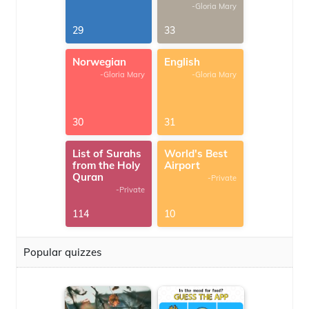
-Gloria Mary
29
33
Norwegian
English
-Gloria Mary
-Gloria Mary
30
31
List of Surahs
World's Best
from the Holy
Airport
Quran
-Private
-Private
114
10
Popular quizzes