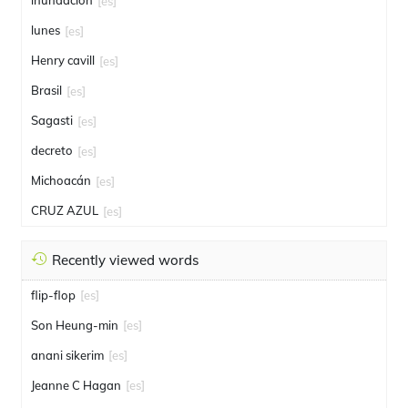
inundación
[es]
lunes
[es]
Henry cavill
[es]
Brasil
[es]
Sagasti
[es]
decreto
[es]
Michoacán
[es]
CRUZ AZUL
[es]
Recently viewed words
flip-flop
[es]
Son Heung-min
[es]
anani sikerim
[es]
Jeanne C Hagan
[es]