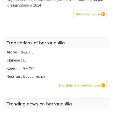
la eliminatoria a 2014
Add a sentence
Translations of barranquilla
بارانكويلا
Arabic :
巴
Chinese :
바랑키야
Korean :
Барранкилья
Russian :
Translate this word/phrase
Trending news on barranquilla