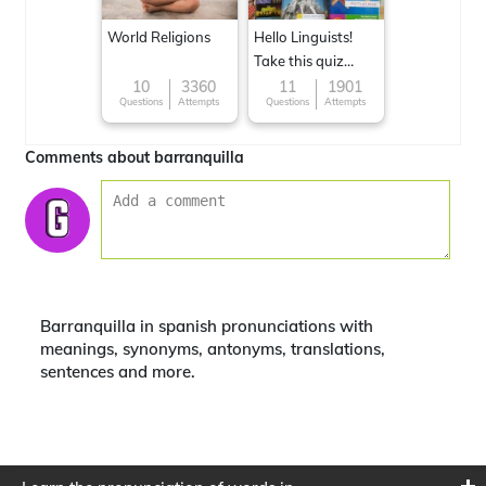
World Religions
Hello Linguists!
Take this quiz
now!
10
3360
11
1901
Questions
Attempts
Questions
Attempts
Comments about barranquilla
Barranquilla in spanish pronunciations with
meanings, synonyms, antonyms, translations,
sentences and more.