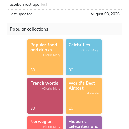
esteban restrepo
[es]
Last updated
August 03, 2026
Popular collections
Popular food
Celebrities
and drinks
-Gloria Mary
-Gloria Mary
30
30
French words
World's Best
Airport
-Gloria Mary
-Private
30
10
Norwegian
Hispanic
celebrities and
-Gloria Mary