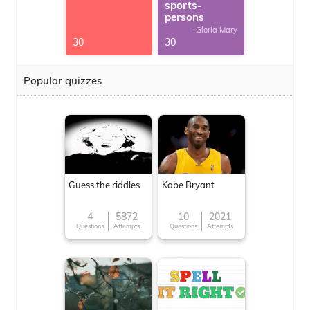
sports-
persons
-Gloria Mary
30
30
Popular quizzes
Guess the riddles
Kobe Bryant
4
5872
10
2021
Questions
Attempts
Questions
Attempts