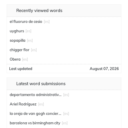
Recently viewed words
el fluoruro de cesio
[es]
uyghurs
[es]
sopapilla
[es]
chigger flor
[es]
Obera
[es]
Last updated
August 07, 2026
Latest word submissions
departamento administrativo de seguridad
[es]
Ariel Rodríguez
[es]
la oreja de van gogh conciertos
[es]
barcelona vs birmingham city
[es]