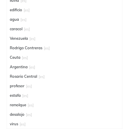
lluvia
[es]
edificio
[es]
agua
[es]
caracol
[es]
Venezuela
[es]
Rodrigo Contreras
[es]
Ceuta
[es]
Argentina
[es]
Rosario Central
[es]
profesor
[es]
estafa
[es]
remolque
[es]
desalojo
[es]
virus
[es]