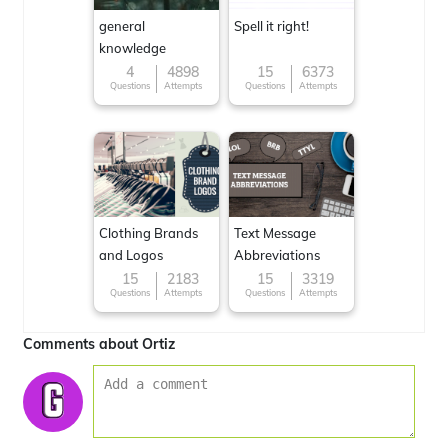
general
Spell it right!
knowledge
4
4898
15
6373
Questions
Attempts
Questions
Attempts
Clothing Brands
Text Message
and Logos
Abbreviations
15
2183
15
3319
Questions
Attempts
Questions
Attempts
Comments about Ortiz