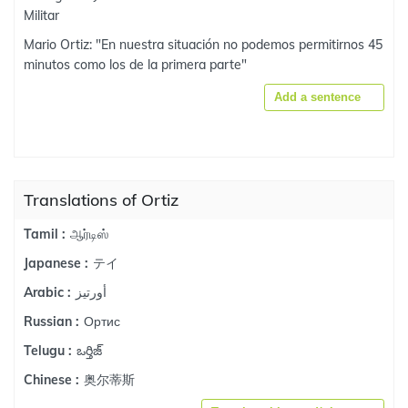
Militar
Mario Ortiz: "En nuestra situación no podemos permitirnos 45
minutos como los de la primera parte"
Add a sentence
Translations of Ortiz
ஆர்டிஸ்
Tamil :
テイ
Japanese :
أورتيز
Arabic :
Ортис
Russian :
ఒర్తిజ్
Telugu :
奥尔蒂斯
Chinese :