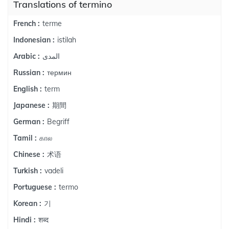
Translations of termino
terme
French :
istilah
Indonesian :
المدى
Arabic :
термин
Russian :
term
English :
期間
Japanese :
Begriff
German :
கால
Tamil :
术语
Chinese :
vadeli
Turkish :
termo
Portuguese :
기
Korean :
शब्द
Hindi :