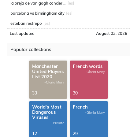
la oreja de van gogh conciertos
[es]
barcelona vs birmingham city
[es]
esteban restrepo
[es]
Last updated
August 03, 2026
Popular collections
Manchester
French words
United Players
-Gloria Mary
List 2020
-Gloria Mary
33
30
World's Most
French
Dangerous
-Gloria Mary
Viruses
-Private
12
29