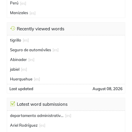
Perú
[es]
Manizales
[es]
Recently viewed words
tigrillo
[es]
Seguro de automóviles
[es]
Abinader
[es]
jabiel
[es]
Huerquehue
[es]
Last updated
August 08, 2026
Latest word submissions
departamento administrativo de seguridad
[es]
Ariel Rodríguez
[es]