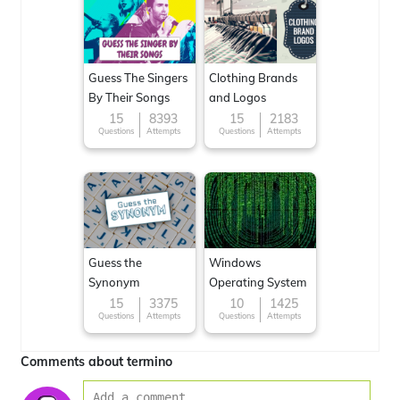
Guess The Singers
Clothing Brands
By Their Songs
and Logos
15
8393
15
2183
Questions
Attempts
Questions
Attempts
Guess the
Windows
Synonym
Operating System
15
3375
10
1425
Questions
Attempts
Questions
Attempts
Comments about termino