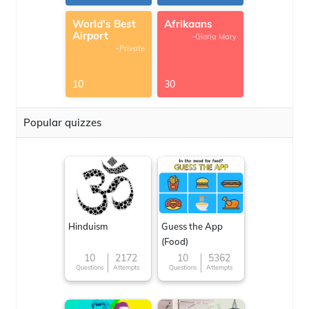
World's Best
Afrikaans
Airport
-Gloria Mary
-Private
10
30
Popular quizzes
Hinduism
Guess the App
(Food)
10
2172
10
5362
Questions
Attempts
Questions
Attempts