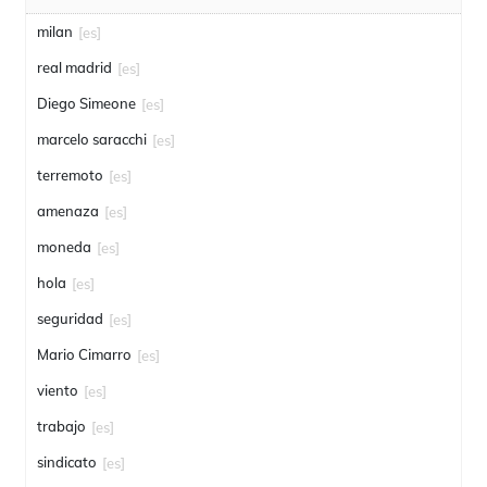
milan
[es]
real madrid
[es]
Diego Simeone
[es]
marcelo saracchi
[es]
terremoto
[es]
amenaza
[es]
moneda
[es]
hola
[es]
seguridad
[es]
Mario Cimarro
[es]
viento
[es]
trabajo
[es]
sindicato
[es]