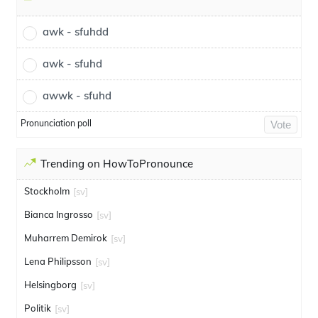
awk - sfuhdd
awk - sfuhd
awwk - sfuhd
Pronunciation poll
Vote
Trending on HowToPronounce
Stockholm
[sv]
Bianca Ingrosso
[sv]
Muharrem Demirok
[sv]
Lena Philipsson
[sv]
Helsingborg
[sv]
Politik
[sv]