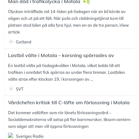
Man död i trafikolycka i Motala
Olyckan inträffade vid 14-tiden på tisdagen när en bil körde av
vägen och ut på ett fält. När polis och räddningstjänst kom till
platsen stod bilen på alla fyra hjul, men en av de tre person..
View
article
Gotland
Lastbil välte i Motala – korsning spärrades av
En lastbil välte på tisdagskvällen i Motala, vilket ledde till att
trafiken i området fick spärras av under flera timmar. Lastbilen
välte strax efter klockan 19, i korsningen av ...
SVT
Vårdchefen kritisk till C-löfte om förlossning i Motala
Det kommer vallöften som rör länets förlossningsvård –
Socialdemokraterna vill satsa på fler barnmorskor, liksom centern
som säger att man vill öppna förlossningen
Sveriges Radio