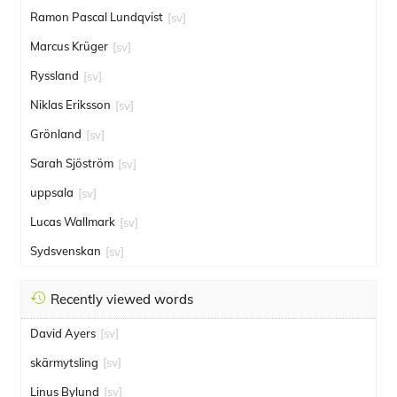
Ramon Pascal Lundqvist
[sv]
Marcus Krüger
[sv]
Ryssland
[sv]
Niklas Eriksson
[sv]
Grönland
[sv]
Sarah Sjöström
[sv]
uppsala
[sv]
Lucas Wallmark
[sv]
Sydsvenskan
[sv]
Recently viewed words
David Ayers
[sv]
skärmytsling
[sv]
Linus Bylund
[sv]