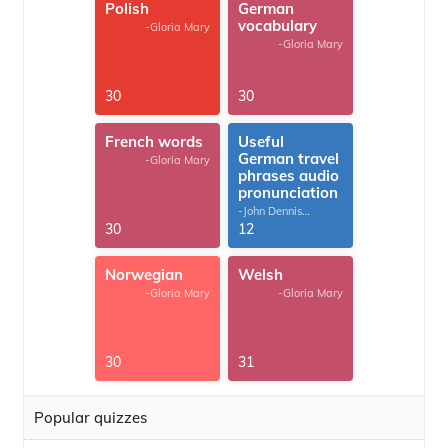
Polish
German
vocabulary
-Gloria Mary
-Gloria Mary
30
30
French words
Useful
German travel
-Gloria Mary
phrases audio
pronunciation
-John Dennis
G.Thomas
30
12
Norwegian
Welsh
-Gloria Mary
-Gloria Mary
30
31
Popular quizzes