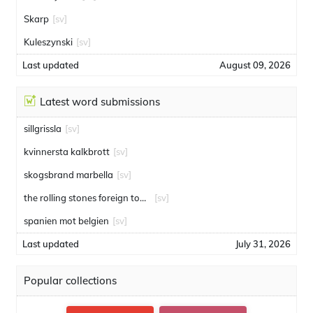
Skarp
[sv]
Kuleszynski
[sv]
Last updated
August 09, 2026
Latest word submissions
sillgrissla
[sv]
kvinnersta kalkbrott
[sv]
skogsbrand marbella
[sv]
the rolling stones foreign tongues
[sv]
spanien mot belgien
[sv]
Last updated
July 31, 2026
Popular collections