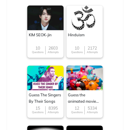
KIM SEOK-jin
Hinduism
10
2603
10
2172
Questions
Attempts
Questions
Attempts
Guess The Singers
Guess the
By Their Songs
animated movie
character
15
8395
12
5334
Questions
Attempts
Questions
Attempts