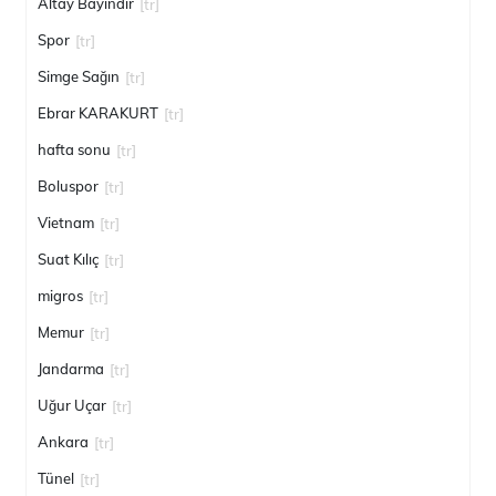
Altay Bayındır
[tr]
Spor
[tr]
Simge Sağın
[tr]
Ebrar KARAKURT
[tr]
hafta sonu
[tr]
Boluspor
[tr]
Vietnam
[tr]
Suat Kılıç
[tr]
migros
[tr]
Memur
[tr]
Jandarma
[tr]
Uğur Uçar
[tr]
Ankara
[tr]
Tünel
[tr]