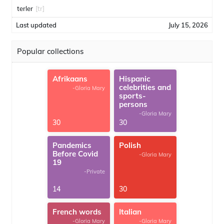
terler
[tr]
Last updated
July 15, 2026
Popular collections
Afrikaans
Hispanic
celebrities and
-Gloria Mary
sports-
persons
-Gloria Mary
30
30
Pandemics
Polish
Before Covid
-Gloria Mary
19
-Private
14
30
French words
Italian
-Gloria Mary
-Gloria Mary