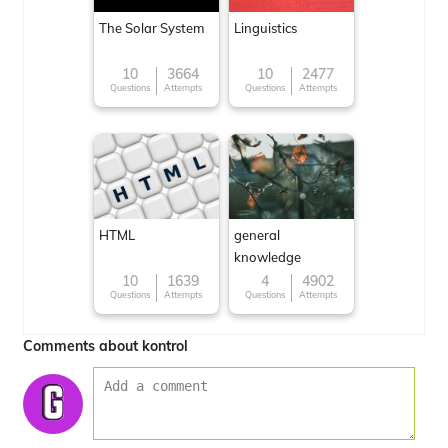
The Solar System
Linguistics
10
3664
10
2477
Questions
Attempts
Questions
Attempts
HTML
general
knowledge
10
1639
4
4902
Questions
Attempts
Questions
Attempts
Comments about kontrol