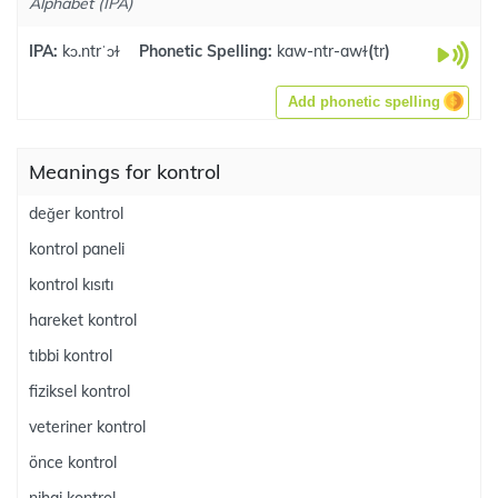
Alphabet (IPA)
IPA:
kɔ.ntrˈɔɫ
Phonetic Spelling:
kaw-ntr-awɫ
(
tr
)
Add phonetic spelling
Meanings for kontrol
değer kontrol
kontrol paneli
kontrol kısıtı
hareket kontrol
tıbbi kontrol
fiziksel kontrol
veteriner kontrol
önce kontrol