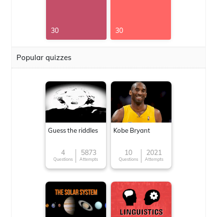
30
30
Popular quizzes
Guess the riddles
Kobe Bryant
4
5873
10
2021
Questions
Attempts
Questions
Attempts