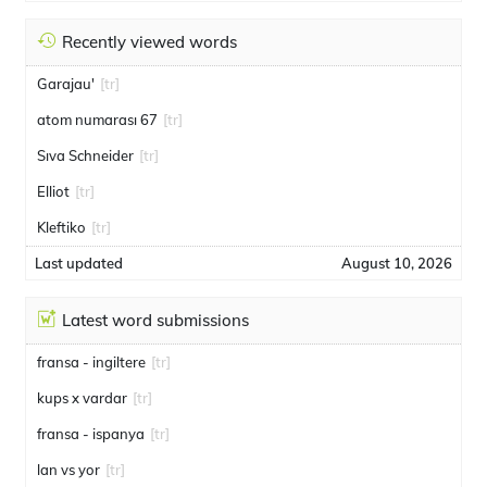
Recently viewed words
Garajau'
[tr]
atom numarası 67
[tr]
Sıva Schneider
[tr]
Elliot
[tr]
Kleftiko
[tr]
Last updated
August 10, 2026
Latest word submissions
fransa - ingiltere
[tr]
kups x vardar
[tr]
fransa - ispanya
[tr]
lan vs yor
[tr]