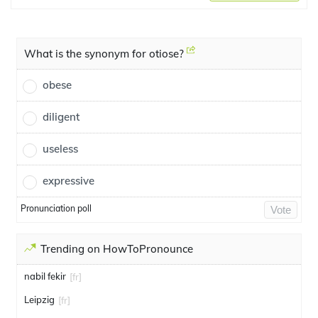
What is the synonym for otiose?
obese
diligent
useless
expressive
Pronunciation poll
Vote
Trending on HowToPronounce
nabil fekir
[fr]
Leipzig
[fr]