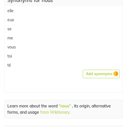
Synonyms for nous
elle
eux
se
me
vous
toi
té
Add synonyms
Learn more about the word
"nous"
, its origin, alternative
forms, and usage
from Wiktionary.