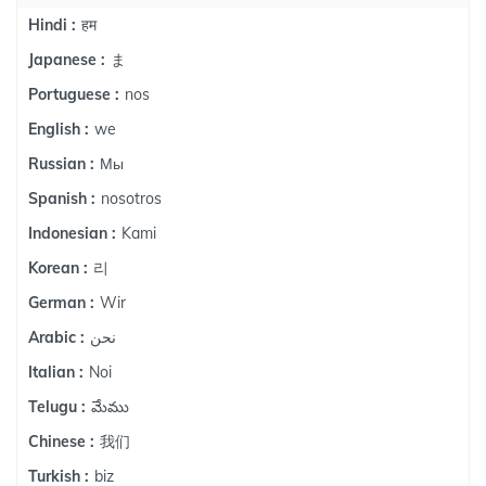
हम
Hindi :
ま
Japanese :
nos
Portuguese :
we
English :
Мы
Russian :
nosotros
Spanish :
Kami
Indonesian :
리
Korean :
Wir
German :
نحن
Arabic :
Noi
Italian :
మేము
Telugu :
我们
Chinese :
biz
Turkish :