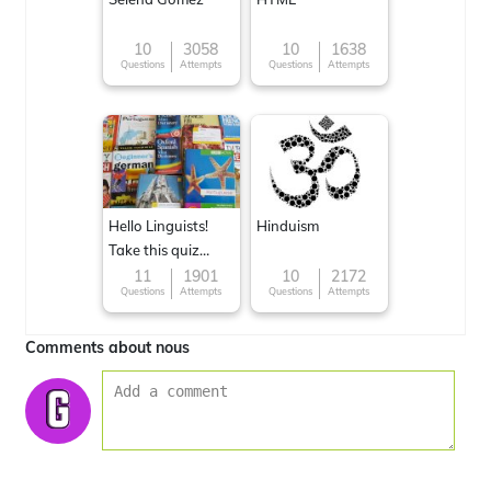
10
3058
10
1638
Questions
Attempts
Questions
Attempts
Hello Linguists!
Hinduism
Take this quiz
now!
11
1901
10
2172
Questions
Attempts
Questions
Attempts
Comments about nous