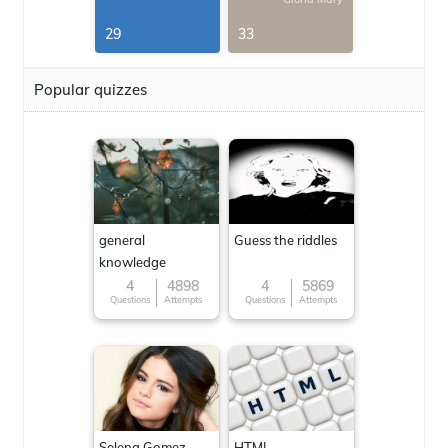
29
33
Popular quizzes
general
Guess the riddles
knowledge
4
4898
4
5869
Questions
Attempts
Questions
Attempts
Selena Gomez
HTML