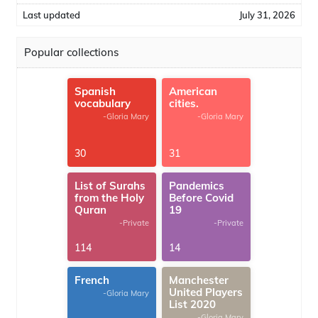
Last updated
July 31, 2026
Popular collections
Spanish
American
vocabulary
cities.
-Gloria Mary
-Gloria Mary
30
31
List of Surahs
Pandemics
from the Holy
Before Covid
Quran
19
-Private
-Private
114
14
French
Manchester
United Players
-Gloria Mary
List 2020
-Gloria Mary