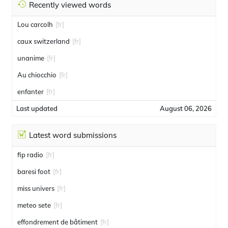
Recently viewed words
Lou carcolh
[fr]
caux switzerland
[fr]
unanime
[fr]
Au chiocchio
[fr]
enfanter
[fr]
Last updated
August 06, 2026
Latest word submissions
fip radio
[fr]
baresi foot
[fr]
miss univers
[fr]
meteo sete
[fr]
effondrement de bâtiment
[fr]