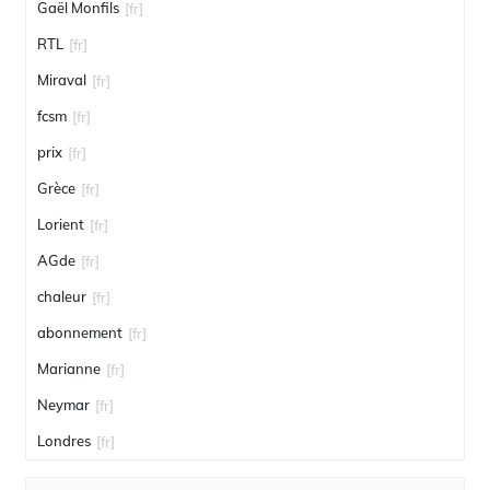
Gaël Monfils
[fr]
RTL
[fr]
Miraval
[fr]
fcsm
[fr]
prix
[fr]
Grèce
[fr]
Lorient
[fr]
AGde
[fr]
chaleur
[fr]
abonnement
[fr]
Marianne
[fr]
Neymar
[fr]
Londres
[fr]