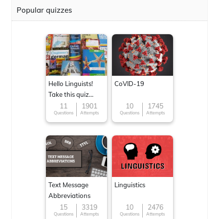
Popular quizzes
Hello Linguists!
CoVID-19
Take this quiz
now!
11
1901
10
1745
Questions
Attempts
Questions
Attempts
Text Message
Linguistics
Abbreviations
15
3319
10
2476
Questions
Attempts
Questions
Attempts