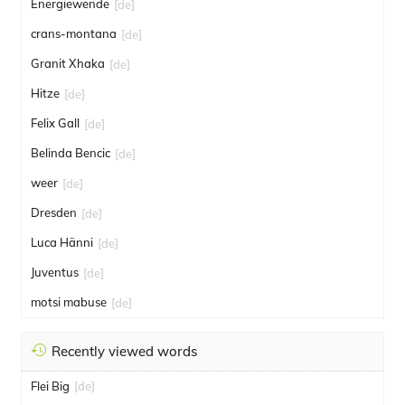
Energiewende
[de]
crans-montana
[de]
Granit Xhaka
[de]
Hitze
[de]
Felix Gall
[de]
Belinda Bencic
[de]
weer
[de]
Dresden
[de]
Luca Hänni
[de]
Juventus
[de]
motsi mabuse
[de]
Recently viewed words
Flei Big
[de]