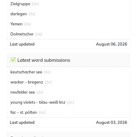
Zielgruppe
[de]
darlegen
[de]
Yemen
[de]
Dolmetscher
[de]
Last updated
August 06, 2026
Latest word submissions
keutschacher see
[de]
wacker – bregenz
[de]
neufelder see
[de]
young violets – blau-weiß linz
[de]
fac – st. pölten
[de]
Last updated
August 03, 2026