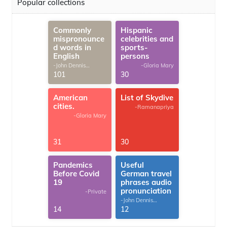
Popular collections
Commonly
Hispanic
mispronounce
celebrities and
d words in
sports-
English
persons
-John Dennis
-Gloria Mary
G.Thomas
101
30
American
List of Skydive
cities.
-Ramanapriya
-Gloria Mary
31
30
Pandemics
Useful
Before Covid
German travel
19
phrases audio
pronunciation
-Private
-John Dennis
G.Thomas
14
12