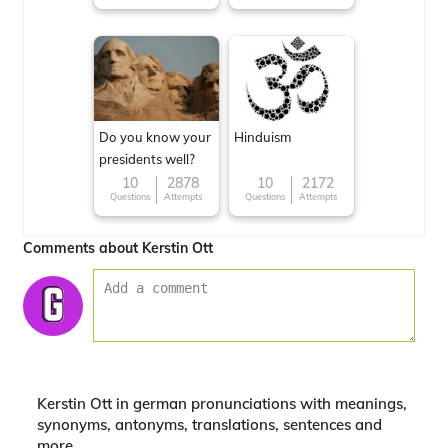
Do you know your
Hinduism
presidents well?
10
2878
10
2172
Questions
Attempts
Questions
Attempts
Comments about Kerstin Ott
Kerstin Ott in german pronunciations with meanings,
synonyms, antonyms, translations, sentences and
more.