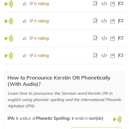
rating
0
rating
0
rating
0
rating
0
How to Pronounce Kerstin Ott Phonetically
(With Audio)?
Learn how to pronounce the German word Kerstin Ott in
english using phonetic spelling and the International Phonetic
Alphabet (IPA)
IPA:
kˈɛɾstɪ.n ɔt
Phonetic Spelling:
k-ersti-n awt
(
de
)