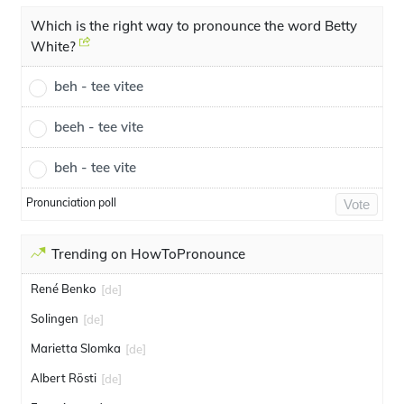
Which is the right way to pronounce the word Betty
White?
beh - tee vitee
beeh - tee vite
beh - tee vite
Pronunciation poll
Vote
Trending on HowToPronounce
René Benko
[de]
Solingen
[de]
Marietta Slomka
[de]
Albert Rösti
[de]