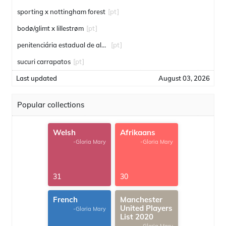
sporting x nottingham forest
[pt]
bodø/glimt x lillestrøm
[pt]
penitenciária estadual de alcaçuz
[pt]
sucuri carrapatos
[pt]
Last updated
August 03, 2026
Popular collections
Welsh
Afrikaans
-Gloria Mary
-Gloria Mary
31
30
French
Manchester
United Players
-Gloria Mary
List 2020