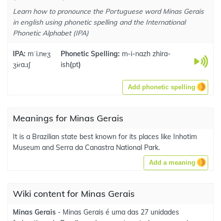
Learn how to pronounce the Portuguese word Minas Gerais
in english using phonetic spelling and the International
Phonetic Alphabet (IPA)
IPA:
mˈi.nɐʒ
Phonetic Spelling:
m-i-nazh zhira-
ʒɨɾa.ɪʃ
ish
(
pt
)
Add phonetic spelling
Meanings for Minas Gerais
It is a Brazilian state best known for its places like Inhotim
Museum and Serra da Canastra National Park.
Add a meaning
Wiki content for Minas Gerais
Minas Gerais
- Minas Gerais é uma das 27 unidades