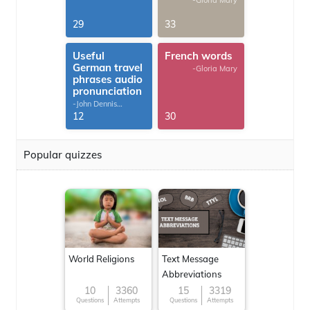
-Gloria Mary
29
33
Useful
French words
German travel
-Gloria Mary
phrases audio
pronunciation
-John Dennis
G.Thomas
12
30
Popular quizzes
World Religions
Text Message
Abbreviations
10
3360
15
3319
Questions
Attempts
Questions
Attempts