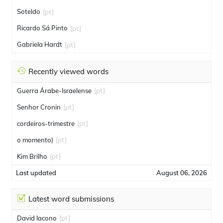
Soteldo
[pt]
Ricardo Sá Pinto
[pt]
Gabriela Hardt
[pt]
Recently viewed words
Guerra Árabe-Israelense
[pt]
Senhor Cronin
[pt]
cordeiros-trimestre
[pt]
o momento)
[pt]
Kim Brilho
[pt]
Last updated
August 06, 2026
Latest word submissions
David Iacono
[pt]