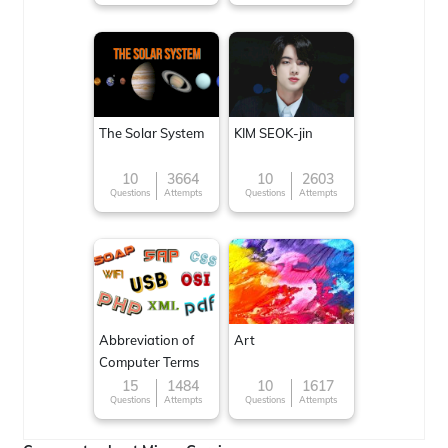
The Solar System
KIM SEOK-jin
10
3664
10
2603
Questions
Attempts
Questions
Attempts
Abbreviation of
Art
Computer Terms
15
1484
10
1617
Questions
Attempts
Questions
Attempts