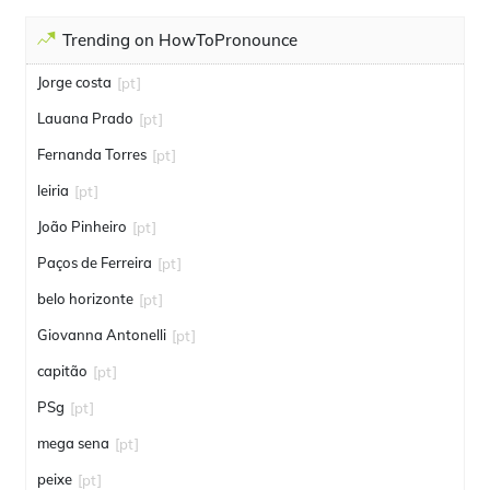
Trending on HowToPronounce
Jorge costa
[pt]
Lauana Prado
[pt]
Fernanda Torres
[pt]
leiria
[pt]
João Pinheiro
[pt]
Paços de Ferreira
[pt]
belo horizonte
[pt]
Giovanna Antonelli
[pt]
capitão
[pt]
PSg
[pt]
mega sena
[pt]
peixe
[pt]