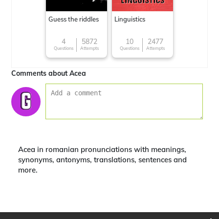
Guess the riddles
Linguistics
4
5872
10
2477
Questions
Attempts
Questions
Attempts
Comments about Acea
Acea in romanian pronunciations with meanings,
synonyms, antonyms, translations, sentences and
more.