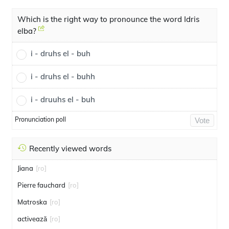
Which is the right way to pronounce the word Idris
elba?
i - druhs el - buh
i - druhs el - buhh
i - druuhs el - buh
Pronunciation poll
Vote
Recently viewed words
Jiana
[ro]
Pierre fauchard
[ro]
Matroska
[ro]
activează
[ro]