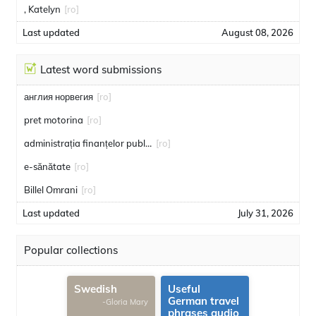
, Katelyn
[ro]
Last updated
August 08, 2026
Latest word submissions
англия норвегия
[ro]
pret motorina
[ro]
administrația finanțelor publice
[ro]
e-sănătate
[ro]
Billel Omrani
[ro]
Last updated
July 31, 2026
Popular collections
Swedish
Useful
German travel
-Gloria Mary
phrases audio