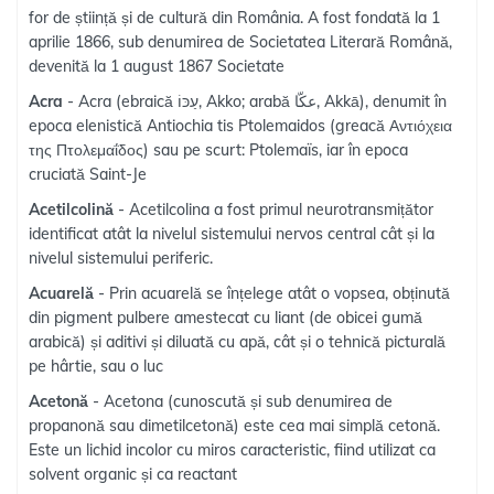
for de știință și de cultură din România. A fost fondată la 1
aprilie 1866, sub denumirea de Societatea Literară Română,
devenită la 1 august 1867 Societate
Acra
- Acra (ebraică עַכּוֹ, Akko; arabă عكّا, Akkā), denumit în
epoca elenistică Antiochia tis Ptolemaidos (greacă Αντιόχεια
της Πτολεμαΐδος) sau pe scurt: Ptolemaïs, iar în epoca
cruciată Saint-Je
Acetilcolină
- Acetilcolina a fost primul neurotransmițător
identificat atât la nivelul sistemului nervos central cât și la
nivelul sistemului periferic.
Acuarelă
- Prin acuarelă se înțelege atât o vopsea, obținută
din pigment pulbere amestecat cu liant (de obicei gumă
arabică) și aditivi și diluată cu apă, cât și o tehnică picturală
pe hârtie, sau o luc
Acetonă
- Acetona (cunoscută și sub denumirea de
propanonă sau dimetilcetonă) este cea mai simplă cetonă.
Este un lichid incolor cu miros caracteristic, fiind utilizat ca
solvent organic și ca reactant