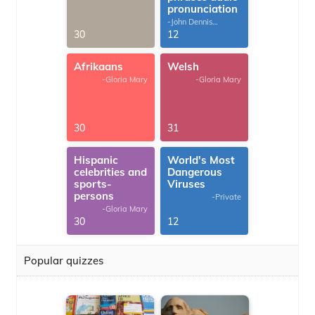
pronunciation
-John Dennis
G.Thomas
30
12
Afrikaans
Welsh
-Gloria Mary
-Gloria Mary
30
31
Hispanic
World's Most
celebrities and
Dangerous
sports-
Viruses
persons
-Private
-Gloria Mary
30
12
Popular quizzes