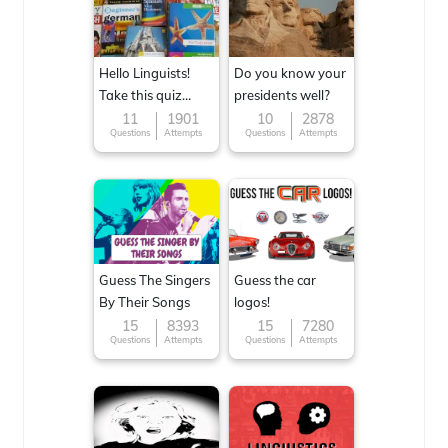
Hello Linguists!
Do you know your
Take this quiz
presidents well?
now!
11
1901
10
2878
Questions
Attempts
Questions
Attempts
Guess The Singers
Guess the car
By Their Songs
logos!
15
8393
15
7280
Questions
Attempts
Questions
Attempts