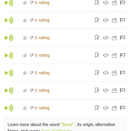
rating
0
rating
0
rating
0
rating
0
rating
0
rating
0
rating
0
Learn more about the word
"Acea"
, its origin, alternative