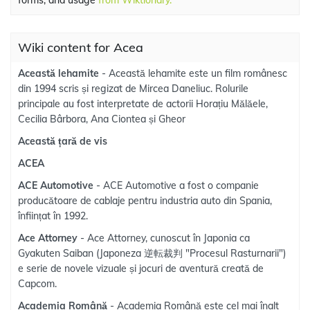
forms, and usage
from Wiktionary.
Wiki content for Acea
Această lehamite
- Această lehamite este un film românesc
din 1994 scris și regizat de Mircea Daneliuc. Rolurile
principale au fost interpretate de actorii Horațiu Mălăele,
Cecilia Bârbora, Ana Ciontea și Gheor
Această țară de vis
ACEA
ACE Automotive
- ACE Automotive a fost o companie
producătoare de cablaje pentru industria auto din Spania,
înființat în 1992.
Ace Attorney
- Ace Attorney, cunoscut în Japonia ca
Gyakuten Saiban (Japoneza 逆転裁判 "Procesul Rasturnarii")
e serie de novele vizuale și jocuri de aventură creată de
Capcom.
Academia Română
- Academia Română este cel mai înalt