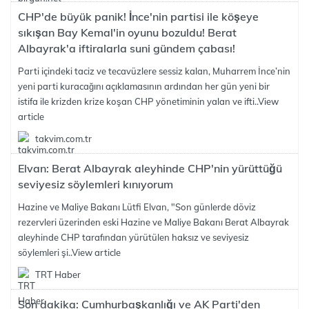
CHP'de büyük panik! İnce'nin partisi ile köşeye
sıkışan Bay Kemal'in oyunu bozuldu! Berat
Albayrak'a iftiralarla suni gündem çabası!
Parti içindeki taciz ve tecavüzlere sessiz kalan, Muharrem İnce’nin
yeni parti kuracağını açıklamasının ardından her gün yeni bir
istifa ile krizden krize koşan CHP yönetiminin yalan ve ifti..
View
article
takvim.com.tr
Elvan: Berat Albayrak aleyhinde CHP'nin yürüttüğü
seviyesiz söylemleri kınıyorum
Hazine ve Maliye Bakanı Lütfi Elvan, "Son günlerde döviz
rezervleri üzerinden eski Hazine ve Maliye Bakanı Berat Albayrak
aleyhinde CHP tarafından yürütülen haksız ve seviyesiz
söylemleri şi..
View article
TRT Haber
Son dakika: Cumhurbaşkanlığı ve AK Parti'den