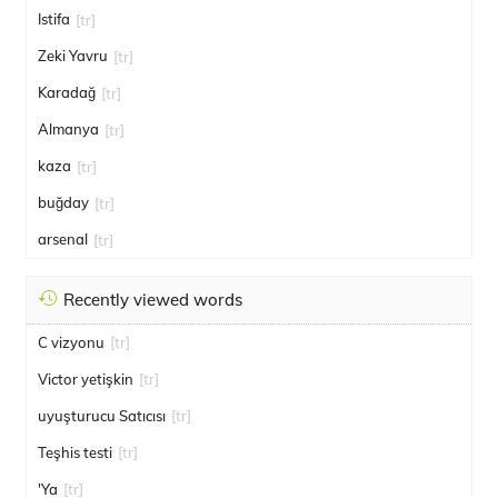
Istifa
[tr]
Zeki Yavru
[tr]
Karadağ
[tr]
Almanya
[tr]
kaza
[tr]
buğday
[tr]
arsenal
[tr]
Recently viewed words
C vizyonu
[tr]
Victor yetişkin
[tr]
uyuşturucu Satıcısı
[tr]
Teşhis testi
[tr]
'Ya
[tr]