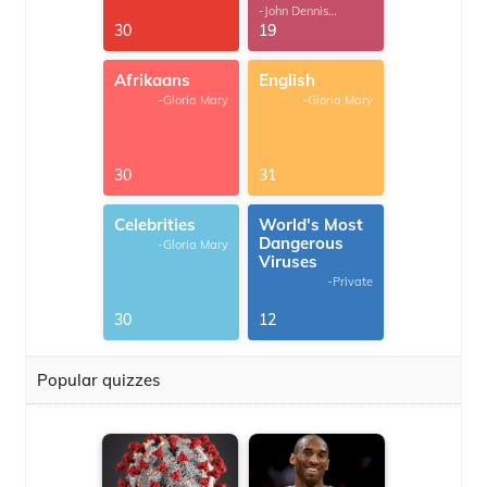
-John Dennis
G.Thomas
30
19
Afrikaans
English
-Gloria Mary
-Gloria Mary
30
31
Celebrities
World's Most
Dangerous
-Gloria Mary
Viruses
-Private
30
12
Popular quizzes