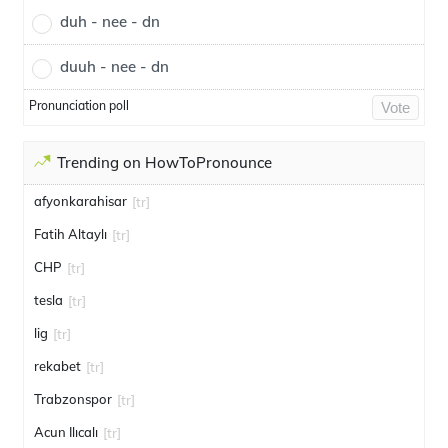
duh - nee - dn
duuh - nee - dn
Pronunciation poll
Vote
Trending on HowToPronounce
afyonkarahisar
[tr]
Fatih Altaylı
[tr]
CHP
[tr]
tesla
[tr]
lig
[tr]
rekabet
[tr]
Trabzonspor
[tr]
Acun Ilıcalı
[tr]