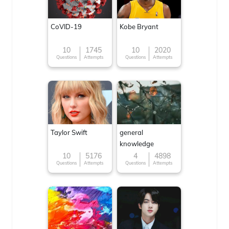
CoVID-19
Kobe Bryant
10
1745
10
2020
Questions
Attempts
Questions
Attempts
Taylor Swift
general
knowledge
10
5176
4
4898
Questions
Attempts
Questions
Attempts