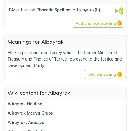
IPA:
a.ɫb.ajrˈak
Phonetic Spelling:
a-ɫb-ayr-ak
(
tr
)
Add phonetic spelling
Meanings for Albayrak
He is a politician from Turkey who is the former Minister of
Treasury and Finance of Turkey, representing the Justice and
Development Party.
Add a meaning
Wiki content for Albayrak
Albayrak Holding
Albayrak Medya Grubu
Albayrak, Amasya