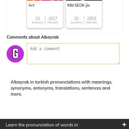
Art
KIM SEOK-jin
10
1617
10
2603
Questions
Attempts
Questions
Attempts
Comments about Albayrak
Albayrak in turkish pronunciations with meanings,
synonyms, antonyms, translations, sentences and
more.
Learn the pronunciation of words in