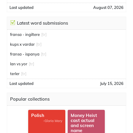
Last updated
August 07, 2026
Latest word submissions
fransa - ingiltere
[tr]
kups x vardar
[tr]
fransa - ispanya
[tr]
lan vs yor
[tr]
terler
[tr]
Last updated
July 15, 2026
Popular collections
Polish
Money Heist
cast actual
-Gloria Mary
and screen
name