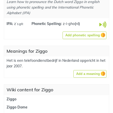
Learn how to pronounce the Dutch word Ziggo in english
using phonetic spelling and the International Phonetic
Alphabet (IPA)
IPA:
zˈɪ.ɣoː
Phonetic Spelling:
z-i-gho
(
nl
)
Add phonetic spelling
Meanings for Ziggo
Het is een telefoondienstbedrijf in Nederland opgericht in het
jaar 2007.
Add a meaning
Wiki content for Ziggo
Ziggo
Ziggo Dome