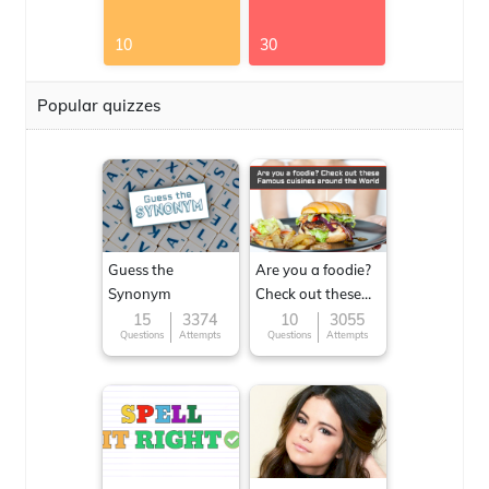
10
30
Popular quizzes
Guess the
Are you a foodie?
Synonym
Check out these
Famous cuisines
15
3374
10
3055
Questions
Attempts
Questions
Attempts
around the World