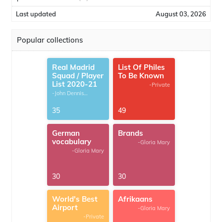
Last updated
August 03, 2026
Popular collections
Real Madrid
List Of Philes
Squad / Player
To Be Known
List 2020-21
-Private
-John Dennis
G.Thomas
35
49
German
Brands
vocabulary
-Gloria Mary
-Gloria Mary
30
30
World's Best
Afrikaans
Airport
-Gloria Mary
-Private