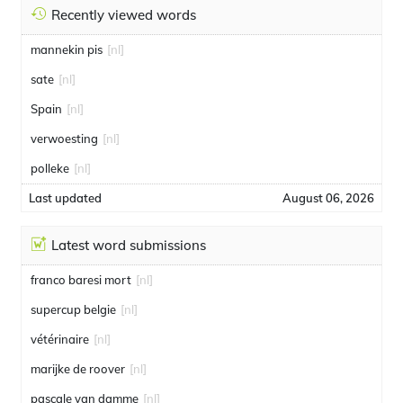
Recently viewed words
mannekin pis
[nl]
sate
[nl]
Spain
[nl]
verwoesting
[nl]
polleke
[nl]
Last updated
August 06, 2026
Latest word submissions
franco baresi mort
[nl]
supercup belgie
[nl]
vétérinaire
[nl]
marijke de roover
[nl]
pascale van damme
[nl]