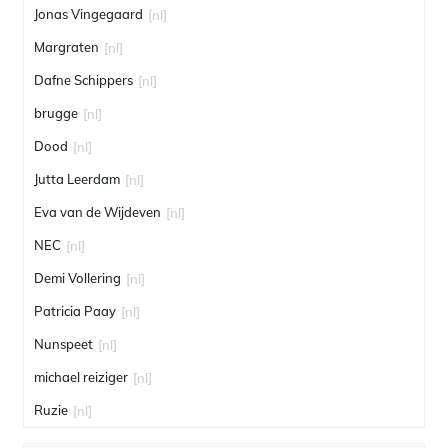
Jonas Vingegaard
[nl]
Margraten
[nl]
Dafne Schippers
[nl]
brugge
[nl]
Dood
[nl]
Jutta Leerdam
[nl]
Eva van de Wijdeven
[nl]
NEC
[nl]
Demi Vollering
[nl]
Patricia Paay
[nl]
Nunspeet
[nl]
michael reiziger
[nl]
Ruzie
[nl]