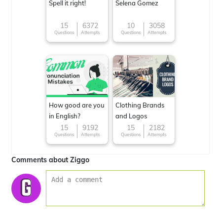
Spell it right!
Selena Gomez
15
6372
10
3058
Questions
Attempts
Questions
Attempts
How good are you
Clothing Brands
in English?
and Logos
15
9192
15
2182
Questions
Attempts
Questions
Attempts
Comments about Ziggo