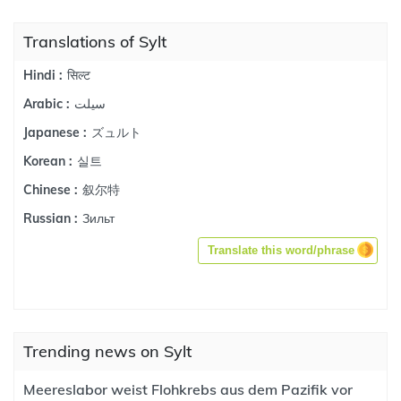
Translations of Sylt
सिल्ट
Hindi :
سيلت
Arabic :
ズュルト
Japanese :
실트
Korean :
叙尔特
Chinese :
Зильт
Russian :
Translate this word/phrase
Trending news on Sylt
Meereslabor weist Flohkrebs aus dem Pazifik vor