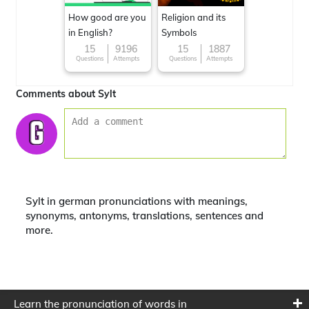
How good are you
Religion and its
in English?
Symbols
15
9196
15
1887
Questions
Attempts
Questions
Attempts
Comments about Sylt
Sylt in german pronunciations with meanings,
synonyms, antonyms, translations, sentences and
more.
Learn the pronunciation of words in