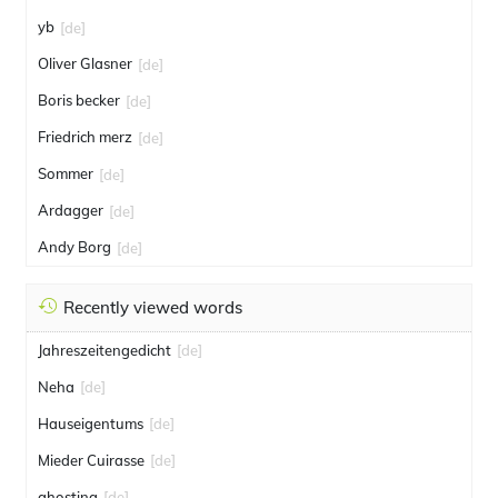
yb
[de]
Oliver Glasner
[de]
Boris becker
[de]
Friedrich merz
[de]
Sommer
[de]
Ardagger
[de]
Andy Borg
[de]
Recently viewed words
Jahreszeitengedicht
[de]
Neha
[de]
Hauseigentums
[de]
Mieder Cuirasse
[de]
ghosting
[de]