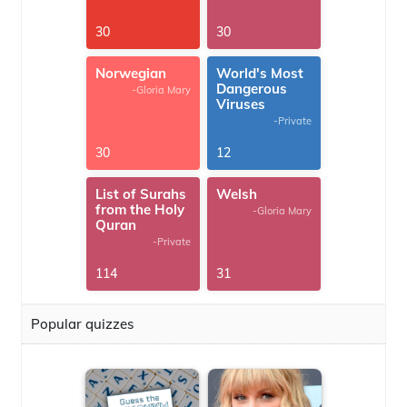
30
30
Norwegian
World's Most
Dangerous
-Gloria Mary
Viruses
-Private
30
12
List of Surahs
Welsh
from the Holy
-Gloria Mary
Quran
-Private
114
31
Popular quizzes