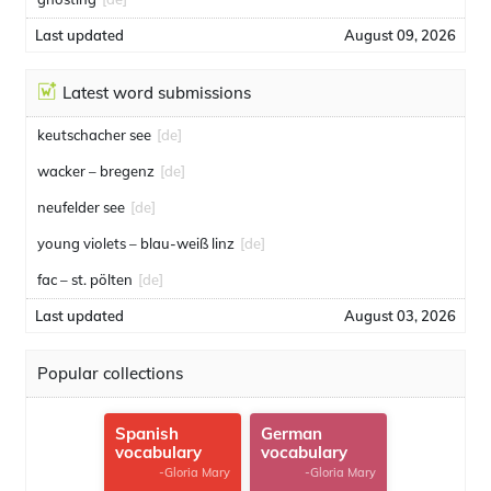
Last updated
August 09, 2026
Latest word submissions
keutschacher see
[de]
wacker – bregenz
[de]
neufelder see
[de]
young violets – blau-weiß linz
[de]
fac – st. pölten
[de]
Last updated
August 03, 2026
Popular collections
Spanish
German
vocabulary
vocabulary
-Gloria Mary
-Gloria Mary