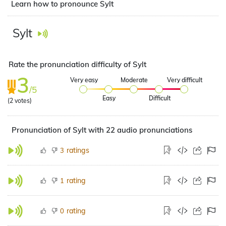
Learn how to pronounce Sylt
Sylt
Rate the pronunciation difficulty of Sylt
3
Very easy
Moderate
Very difficult
/5
Easy
Difficult
(
2
votes)
Pronunciation of Sylt with 22 audio pronunciations
ratings
3
rating
1
rating
0