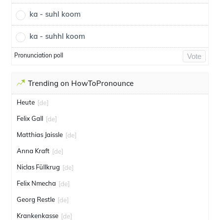
ka - suhl koom
ka - suhhl koom
Pronunciation poll
Vote
Trending on HowToPronounce
Heute
[de]
Felix Gall
[de]
Matthias Jaissle
[de]
Anna Kraft
[de]
Niclas Füllkrug
[de]
Felix Nmecha
[de]
Georg Restle
[de]
Krankenkasse
[de]