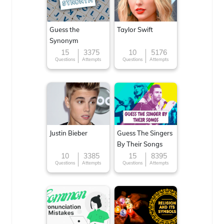
Guess the
Taylor Swift
Synonym
15
3375
10
5176
Questions
Attempts
Questions
Attempts
Justin Bieber
Guess The Singers
By Their Songs
10
3385
15
8395
Questions
Attempts
Questions
Attempts