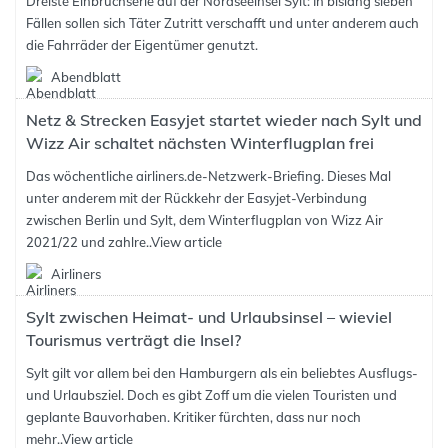
Dreiste Einbruchserie auf der Nordseeinsel Sylt: In bislang sieben
Fällen sollen sich Täter Zutritt verschafft und unter anderem auch
die Fahrräder der Eigentümer genutzt.
Abendblatt
Netz & Strecken Easyjet startet wieder nach Sylt und
Wizz Air schaltet nächsten Winterflugplan frei
Das wöchentliche airliners.de-Netzwerk-Briefing. Dieses Mal
unter anderem mit der Rückkehr der Easyjet-Verbindung
zwischen Berlin und Sylt, dem Winterflugplan von Wizz Air
2021/22 und zahlre..
View article
Airliners
Sylt zwischen Heimat- und Urlaubsinsel – wieviel
Tourismus verträgt die Insel?
Sylt gilt vor allem bei den Hamburgern als ein beliebtes Ausflugs-
und Urlaubsziel. Doch es gibt Zoff um die vielen Touristen und
geplante Bauvorhaben. Kritiker fürchten, dass nur noch
mehr..
View article